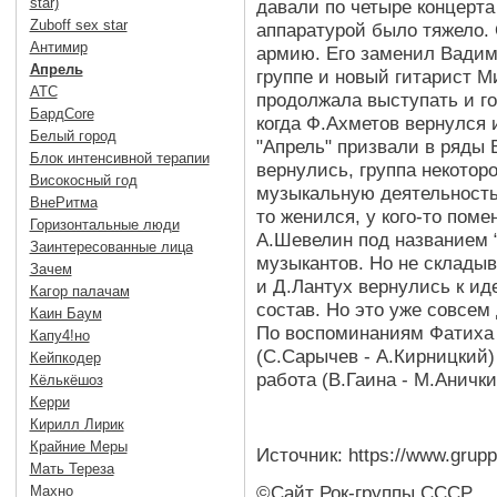
star)
давали по четыре концерта 
Zuboff sex star
аппаратурой было тяжело.
Антимир
армию. Его заменил Вадим 
Апрель
группе и новый гитарист М
АТС
продолжала выступать и го
БардCore
когда Ф.Ахметов вернулся 
Белый город
"Апрель" призвали в ряды
Блок интенсивной терапии
вернулись, группа некотор
Високосный год
музыкальную деятельность.
ВнеРитма
то женился, у кого-то пом
Горизонтальные люди
А.Шевелин под названием 
Заинтересованные лица
музыкантов. Но не складыв
Зачем
и Д.Лантух вернулись к ид
Кагор палачам
состав. Но это уже совсем
Каин Баум
По воспоминаниям Фатиха А
Капу4!но
(С.Сарычев - А.Кирницкий
Кейпкодер
работа (В.Гаина - М.Анички
Кёлькёшоз
Керри
Кирилл Лирик
Крайние Меры
Источник: https://www.gruppa
Мать Тереза
©Сайт Рок-группы СССР
Махно