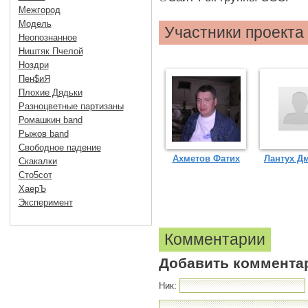
Межгород
Модель
Участники проекта
Неопознанное
Ништяк Пчелой
Ноздри
Пен$иЯ
Плохие Дядьки
Разноцветные партизаны
Ромашкин band
Рыжов band
Свободное падение
Ахметов Фатих
Лантух Д
Скакалки
Сто5сот
ХаерЪ
Эксперимент
Комментарии
Добавить коммента
Ник: