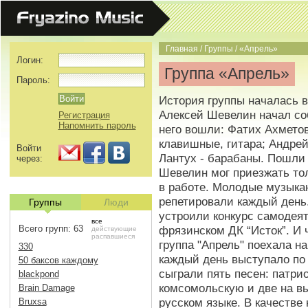
Главная
/
Группы
/
«Апрель»
Логин:
Группа «Апрель»
Пароль:
История группы началась в
Алексей Шевелин начал со
Регистрация
Напомнить пароль
него вошли: Фатих Ахметов 
клавишные, гитара; Андрей
Войти
Лантух - барабаны. Пошли
через:
Шевелин мог приезжать тол
в работе. Молодые музыка
репетировали каждый день
Группы
Люди
устроили конкурс самодеят
все
Всего групп: 63
фрязинском ДК “Исток”. И 
действующие
распавшиеся
группа "Апрель" поехала на
330
каждый день выступало по
50 баксов каждому
сыграли пять песен: патри
blackpond
комсомольскую и две на в
Brain Damage
русском языке. В качестве
Bruxsa