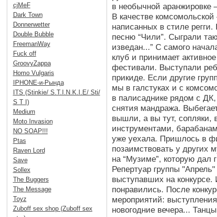
cjMeF
в необычной аранжировке –
Dark Town
В качестве комсомольской 
Donnerwetter
написанных в стиле регги.
Double Bubble
песню “Чили”. Сыграли так
FreemanWay
изведан...” С самого начал
Fuck off
клуб и принимает активное 
GroovyZappa
фестивали. Выступали реб
Homo Vulgaris
прикиде. Если другие груп
IPHONE-и-Рында
мы в галстуках и с комсо
ITS (Stinkie/ S.T.I.N.K.I.E/ Sti/
в палисаднике рядом с ДК
S T I)
снятия мандража. Выбегае
Medium
вышли, а вы тут, сопляки,
Moto Invasion
инструментами, барабанами
NO SOAP!!!
уже уехала. Пришлось в фи
Ptas
позаимствовать у других м
Raven Lord
на “Музиме”, которую дал 
Save
Репертуар группы "Апрель"
Sollex
выступавших на конкурсе. 
The Buggers
понравились. После конкур
The Message
мероприятий: выступления
Toyz
Zuboff sex shop (Zuboff sex
новогодние вечера... Танц