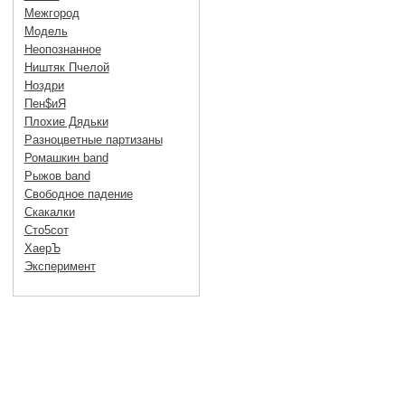
Межгород
Модель
Неопознанное
Ништяк Пчелой
Ноздри
Пен$иЯ
Плохие Дядьки
Разноцветные партизаны
Ромашкин band
Рыжов band
Свободное падение
Скакалки
Сто5сот
ХаерЪ
Эксперимент