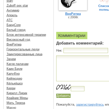
star)
Zuboff sex star
Список
полн
Антимир
ВнеРитма
Апрель
c 2008г.
АТС
БардCore
Белый город
Блок интенсивной терапии
Комментарии
Високосный год
Добавить комментарий:
ВнеРитма
Горизонтальные люди
Ник:
Заинтересованные лица
Зачем
Кагор палачам
Каин Баум
Капу4!но
Кейпкодер
Кёлькёшоз
Керри
Кирилл Лирик
Крайние Меры
Мать Тереза
Пожалуйста,
зарегистрируйтесь
или
Махно