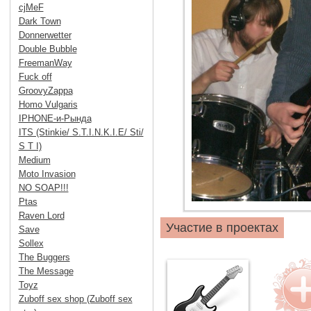
cjMeF
Dark Town
Donnerwetter
Double Bubble
FreemanWay
Fuck off
GroovyZappa
Homo Vulgaris
IPHONE-и-Рында
ITS (Stinkie/ S.T.I.N.K.I.E/ Sti/
S T I)
Medium
Moto Invasion
NO SOAP!!!
Ptas
Raven Lord
Участие в проектах
Save
Sollex
The Buggers
The Message
Toyz
Zuboff sex shop (Zuboff sex