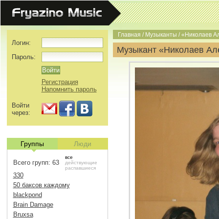
Главная
/
Музыканты
/
«Николаев А
Логин:
Музыкант «Николаев Ал
Пароль:
Регистрация
Напомнить пароль
Войти
через:
Группы
Люди
все
Всего групп: 63
действующие
распавшиеся
330
50 баксов каждому
blackpond
Brain Damage
Bruxsa