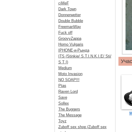
cjMeF
Dark Town
Donnerwetter
Double Bubble
FreemanWay
Fuck off
GroovyZappa
Homo Vulgaris
IPHONE-и-Рында
ITS (Stinkie/ S.T.I.N.K.I.E/ Sti/
Учас
S T I)
Medium
Moto Invasion
NO SOAP!!!
Ptas
Raven Lord
Save
Sollex
The Buggers
М
The Message
Toyz
Zuboff sex shop (Zuboff sex