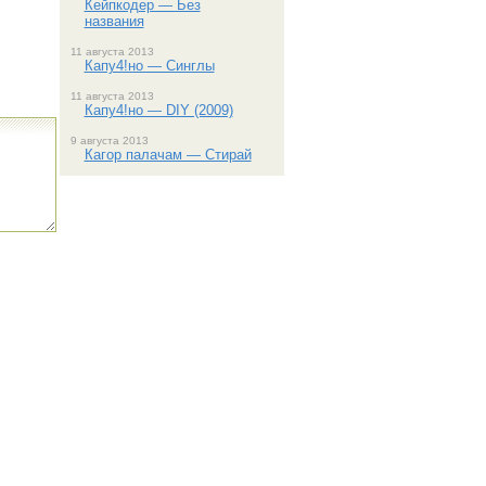
Кейпкодер — Без
названия
11 августа 2013
Капу4!но — Синглы
11 августа 2013
Капу4!но — DIY (2009)
9 августа 2013
Кагор палачам — Стирай