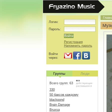
Главн
Логин:
Муз
Пароль:
Регистрация
Напомнить пароль
Войти
через:
Группы
Люди
все
Всего групп: 63
действующие
распавшиеся
330
50 баксов каждому
blackpond
Brain Damage
Bruxsa