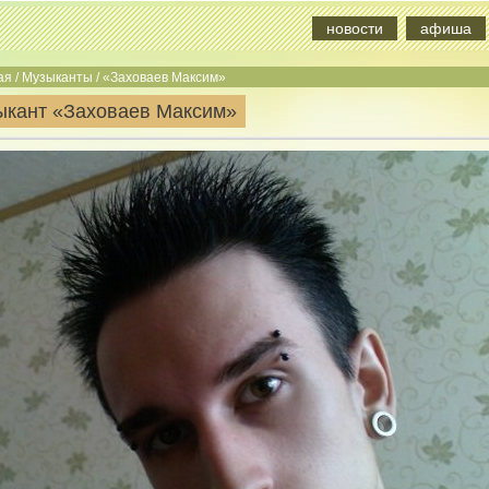
новости
афиша
ая
/
Музыканты
/
«Заховаев Максим»
ыкант «Заховаев Максим»