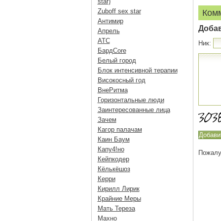
star)
Zuboff sex star
Ком
Антимир
Доба
Апрель
АТС
Ник:
БардCore
Белый город
Блок интенсивной терапии
Високосный год
ВнеРитма
Горизонтальные люди
Заинтересованные лица
Зачем
Кагор палачам
Каин Баум
Капу4!но
Пожалу
Кейпкодер
Кёлькёшоз
Керри
Кирилл Лирик
Крайние Меры
Мать Тереза
Махно