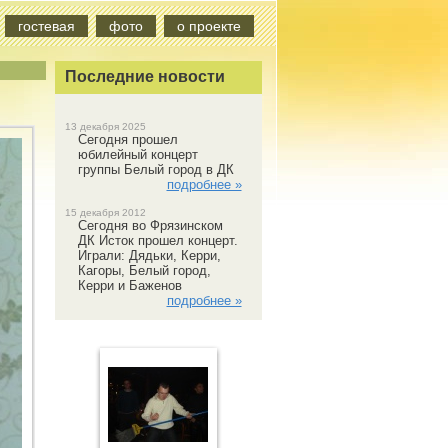
гостевая
фото
о проекте
Последние новости
13 декабря 2025
Сегодня прошел
юбилейный концерт
группы Белый город в ДК
подробнее »
15 декабря 2012
Сегодня во Фрязинском
ДК Исток прошел концерт.
Играли: Дядьки, Керри,
Кагоры, Белый город,
Керри и Баженов
подробнее »