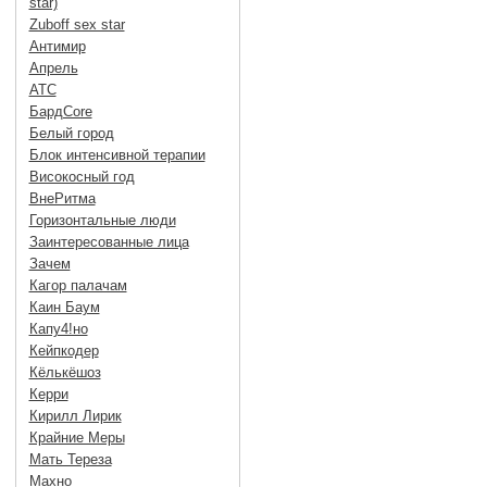
star)
Zuboff sex star
Антимир
Апрель
АТС
БардCore
Белый город
Блок интенсивной терапии
Високосный год
ВнеРитма
Горизонтальные люди
Заинтересованные лица
Зачем
Кагор палачам
Каин Баум
Капу4!но
Кейпкодер
Кёлькёшоз
Керри
Кирилл Лирик
Крайние Меры
Мать Тереза
Махно