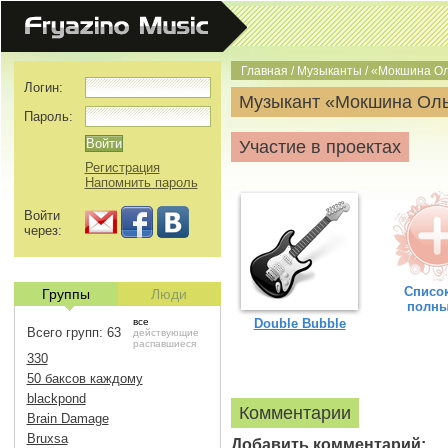
Главная
/
Музыканты
/
«Мокшина Ол
Логин:
Музыкант «Мокшина Ол
Пароль:
Участие в проектах
Регистрация
Напомнить пароль
Войти
через:
Список
Группы
Люди
полн
все
Double Bubble
Всего групп: 63
действующие
распавшиеся
330
50 баксов каждому
blackpond
Комментарии
Brain Damage
Bruxsa
Добавить комментарий: