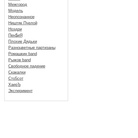
Межгород
Модель
Неопознанное
Ништяк Пчелой
Ноздри
Пен$иЯ
Плохие Дядьки
Разноцветные партизаны
Ромашкин band
Рыжов band
Свободное падение
Скакалки
Сто5сот
ХаерЪ
Эксперимент