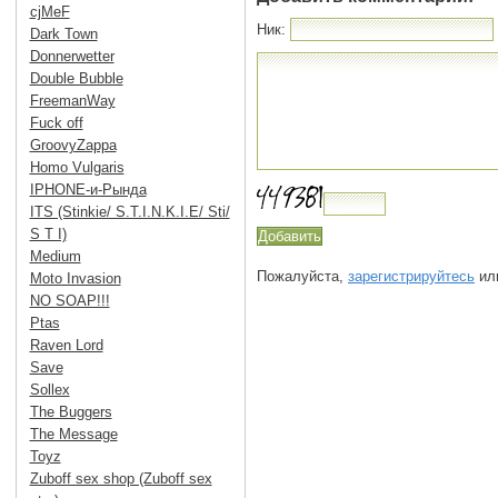
cjMeF
Ник:
Dark Town
Donnerwetter
Double Bubble
FreemanWay
Fuck off
GroovyZappa
Homo Vulgaris
IPHONE-и-Рында
ITS (Stinkie/ S.T.I.N.K.I.E/ Sti/
S T I)
Medium
Пожалуйста,
зарегистрируйтесь
или
Moto Invasion
NO SOAP!!!
Ptas
Raven Lord
Save
Sollex
The Buggers
The Message
Toyz
Zuboff sex shop (Zuboff sex