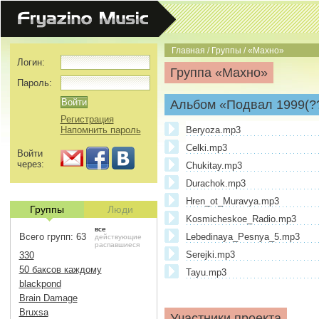
Главная
/
Группы
/
«Махно»
Логин:
Группа «Махно»
Пароль:
Альбом «Подвал 1999(?
Регистрация
Напомнить пароль
Beryoza.mp3
Celki.mp3
Войти
через:
Chukitay.mp3
Durachok.mp3
Hren_ot_Muravya.mp3
Группы
Люди
Kosmicheskoe_Radio.mp3
все
Всего групп: 63
Lebedinaya_Pesnya_5.mp3
действующие
распавшиеся
Serejki.mp3
330
50 баксов каждому
Tayu.mp3
blackpond
Brain Damage
Bruxsa
Участники проекта