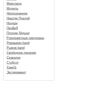
Межгород
Модель
Неопознанное
Ништяк Пчелой
Ноздри
Пен$иЯ
Плохие Дядьки
Разноцветные партизаны
Ромашкин band
Рыжов band
Свободное падение
Скакалки
Сто5сот
ХаерЪ
Эксперимент