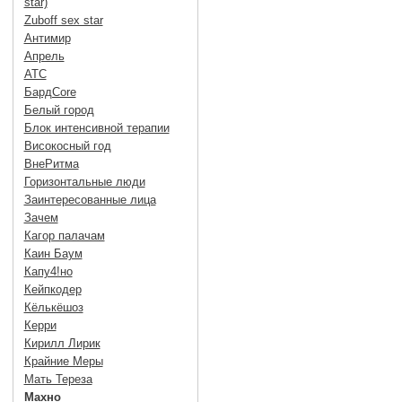
star)
Zuboff sex star
Антимир
Апрель
АТС
БардCore
Белый город
Блок интенсивной терапии
Високосный год
ВнеРитма
Горизонтальные люди
Заинтересованные лица
Зачем
Кагор палачам
Каин Баум
Капу4!но
Кейпкодер
Кёлькёшоз
Керри
Кирилл Лирик
Крайние Меры
Мать Тереза
Махно