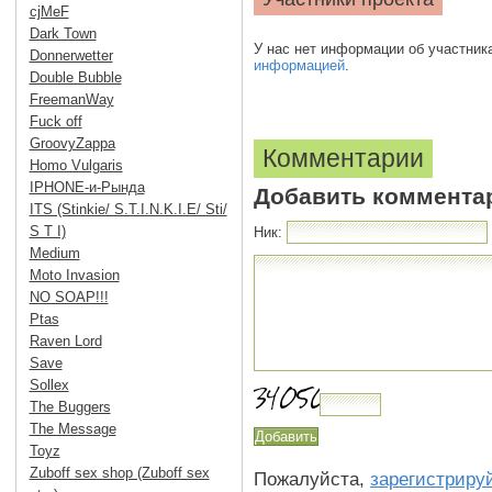
cjMeF
Dark Town
У нас нет информации об участник
Donnerwetter
информацией
.
Double Bubble
FreemanWay
Fuck off
GroovyZappa
Комментарии
Homo Vulgaris
IPHONE-и-Рында
Добавить коммента
ITS (Stinkie/ S.T.I.N.K.I.E/ Sti/
S T I)
Ник:
Medium
Moto Invasion
NO SOAP!!!
Ptas
Raven Lord
Save
Sollex
The Buggers
The Message
Toyz
Zuboff sex shop (Zuboff sex
Пожалуйста,
зарегистриру