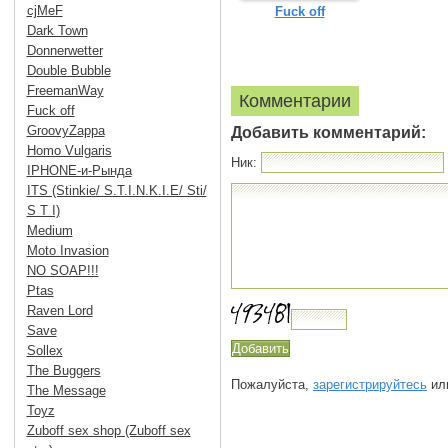
cjMeF
Fuck off
Dark Town
Donnerwetter
Double Bubble
FreemanWay
Комментарии
Fuck off
GroovyZappa
Добавить комментарий:
Homo Vulgaris
Ник:
IPHONE-и-Рында
ITS (Stinkie/ S.T.I.N.K.I.E/ Sti/
S T I)
Medium
Moto Invasion
NO SOAP!!!
Ptas
Raven Lord
Save
Sollex
The Buggers
Пожалуйста,
зарегистрируйтесь
или
The Message
Toyz
Zuboff sex shop (Zuboff sex