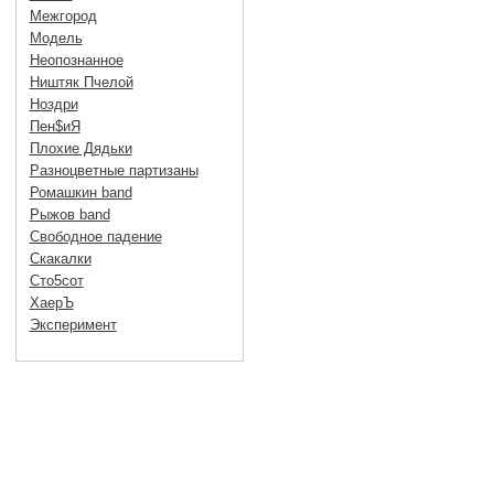
Межгород
Модель
Неопознанное
Ништяк Пчелой
Ноздри
Пен$иЯ
Плохие Дядьки
Разноцветные партизаны
Ромашкин band
Рыжов band
Свободное падение
Скакалки
Сто5сот
ХаерЪ
Эксперимент