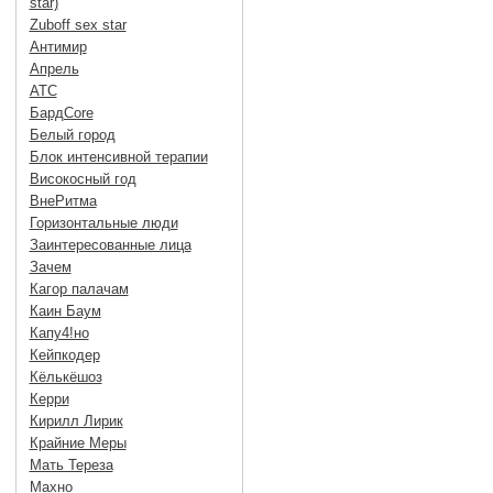
star)
Zuboff sex star
Антимир
Апрель
АТС
БардCore
Белый город
Блок интенсивной терапии
Високосный год
ВнеРитма
Горизонтальные люди
Заинтересованные лица
Зачем
Кагор палачам
Каин Баум
Капу4!но
Кейпкодер
Кёлькёшоз
Керри
Кирилл Лирик
Крайние Меры
Мать Тереза
Махно