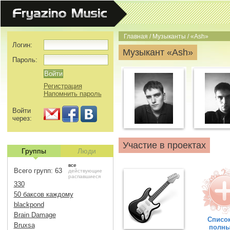
Главная
/
Музыканты
/
«Ash»
Логин:
Музыкант «Ash»
Пароль:
Регистрация
Напомнить пароль
Войти
через:
Участие в проектах
Группы
Люди
все
Всего групп: 63
действующие
распавшиеся
330
50 баксов каждому
blackpond
Brain Damage
Список
Bruxsa
полн