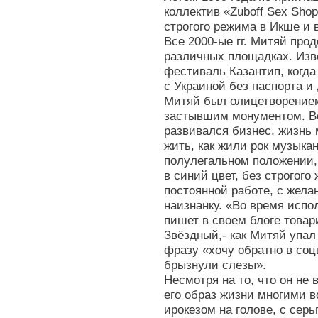
коллектив «Zuboff Sex Sho
строгого режима в Икше и 
Все 2000-ые гг. Митяй про
различных площадках. Изве
фестиваль Казантип, когда
с Украиной без паспорта и 
Митяй был олицетворением
застывшим монументом. Во
развивался бизнес, жизнь 
жить, как жили рок музыкан
полулегальном положении,
в синий цвет, без строгого
постоянной работе, с жела
наизнанку. «Во время испо
пишет в своем блоге това
Звёздный,- как Митяй упал
фразу «хочу обратно в соц
брызнули слезы».
Несмотря на то, что он не
его образ жизни многими 
ирокезом на голове, с серь