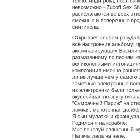
техно, инди-рока, пост-пан
невозможно - Zuboff Sex S
располагаются во всех эти
смежные и поперечные вро
синтипопа.
Открывает альбом разудал
всё настроение альбому: пр
аккомпанирующих Василию
размазанному по песням как
великолепными интонациям
композиция именно раннего
ли не лучше чем у самого 
заметные электронные воль
из электроники были тольк
вкуснейшая по звуку гитар
"Сумрачный Париж" на стих
ломкая, монотонная долбёж
Я сын мулатки и француза
Родился я на корабле;
Мне поцелуй священный м
Напечатлела на челе.