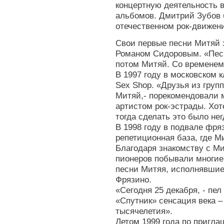
концертную деятельность в
альбомов. Дмитрий Зубов 
отечественном рок-движен
Свои первые песни Митяй з
Романом Сидоровым. «Песн
потом Митяй. Со временем
В 1997 году в московском 
Sex Shop. «Друзья из груп
Митяй,- порекомендовали м
артистом рок-эстрады. Хот
тогда сделать это было нег
В 1998 году в подвале фря
репетиционная база, где М
Благодаря знакомству с М
пионеров побывали многие
песни Митяя, исполнявшиес
Фрязино.
«Сегодня 25 декабря, - пел
«Спутник» сенсация века –
тысячелетия».
Летом 1999 года по пригл