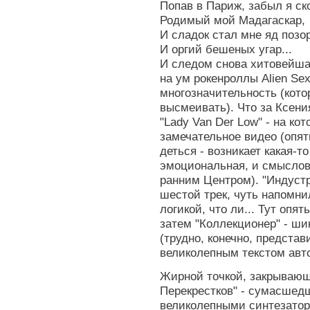
Попав в Париж, забыл я ск
Родимый мой Мадагаскар,
И сладок стал мне яд позо
И оргий бешеных угар...
И следом снова хитовейшая
на ум рокенроллы Alien Se
многозначительность (кот
высмеивать). Что за Ксения
"Lady Van Der Low" - на ко
замечательное видео (опять
деться - возникает какая-т
эмоциональная, и смыслов
ранним Центром). "Индуст
шестой трек, чуть напомни
логикой, что ли... Тут опя
затем "Коллекционер" - ш
(трудно, конечно, представ
великолепным текстом авт
Жирной точкой, закрывающ
Перекрестков" - сумасшедш
великолепными синтезато