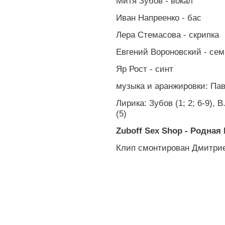
Митя Зубов - вокал
Иван Напреенко - бас
Лера Стемасова - скрипка
Евгений Вороновский - се
Яр Рост - синт
музыка и аранжировки: Паве
Лирика: Зубов (1; 2; 6-9), 
(5)
Zuboff Sex Shop - Родная
Клип смонтирован Дмитрие