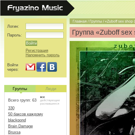
Главная
/
Группы
/
«Zuboff sex shop (
Логин:
Группа «Zuboff sex 
Пароль:
Регистрация
Напомнить пароль
Войти
через:
Группы
Люди
все
Всего групп: 63
действующие
распавшиеся
330
50 баксов каждому
blackpond
Brain Damage
Bruxsa