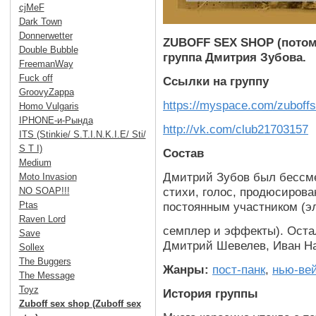
cjMeF
Dark Town
Donnerwetter
ZUBOFF SEX SHOP (
потом
Double Bubble
группа Дмитрия Зубова.
FreemanWay
Fuck off
Ссылки на группу
GroovyZappa
https://myspace.com/zuboff
Homo Vulgaris
IPHONE-и-Рында
http://vk.com/club21703157
ITS (Stinkie/ S.T.I.N.K.I.E/ Sti/
S T I)
Состав
Medium
Дмитрий Зубов был бессме
Moto Invasion
стихи, голос, продюсирова
NO SOAP!!!
постоянным участником (эл
Ptas
Raven Lord
семплер и эффекты). Оста
Save
Дмитрий Шевелев, Иван На
Sollex
The Buggers
Жанры:
пост-панк
,
нью-ве
The Message
Toyz
История группы
Zuboff sex shop (Zuboff sex