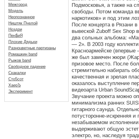
Подмосковья, а также на 
Межгород
свободы. Потом команда в
Модель
Неопознанное
наркотиков» и под этим ло
Ништяк Пчелой
После концерта в Рязани в
Ноздри
вывеской Zuboff Sex Shop
Пен$иЯ
два сольных альбома: «Ма
Плохие Дядьки
— 2». В 2003 году коллект
Разноцветные партизаны
Красноармейске (впервые —
Ромашкин band
же был замечен жюри (Жар
Рыжов band
призовое место. После бол
Свободное падение
стремительно набирать об
Скакалки
качественная и зрелая пл
Сто5сот
оказалось выступление пе
ХаерЪ
видеоарта Urban SoundSca
Эксперимент
Звучание проекта можно оп
минимализма ранних SUISI
гитарного саунда. Отдельн
потусторонне-искренняя и 
незабываемом исполнении
выдерживают общую эстети
электро, но, наследуя трад