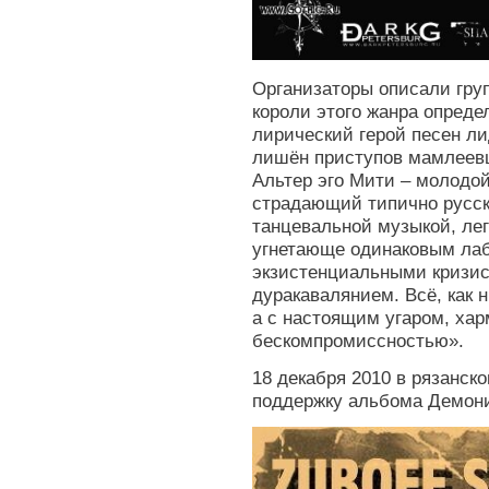
Организаторы описали гру
короли этого жанра определ
лирический герой песен ли
лишён приступов мамлеевщ
Альтер эго Мити – молодо
страдающий типично русс
танцевальной музыкой, лег
угнетающе одинаковым ла
экзистенциальными кризис
дуракавалянием. Всё, как н
а с настоящим угаром, ха
бескомпромиссностью».
18 декабря 2010 в рязанск
поддержку альбома Демони