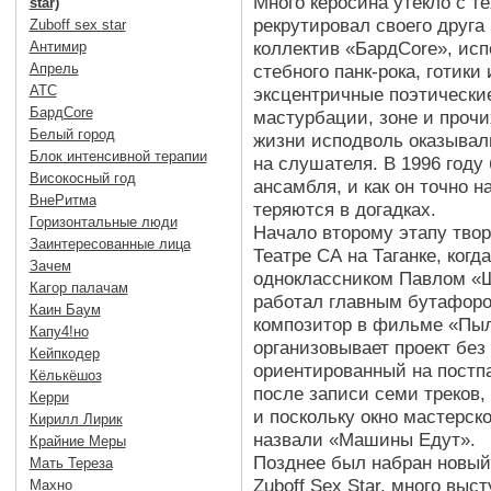
Много керосина утекло с те
star)
рекрутировал своего друг
Zuboff sex star
коллектив «БардCore», исп
Антимир
стебного панк-рока, готик
Апрель
АТС
эксцентричные поэтические
БардCore
мастурбации, зоне и проч
Белый город
жизни исподволь оказывал
Блок интенсивной терапии
на слушателя. В 1996 году
Високосный год
ансамбля, и как он точно 
ВнеРитма
теряются в догадках.
Горизонтальные люди
Начало второму этапу твор
Заинтересованные лица
Театре СА на Таганке, ког
Зачем
одноклассником Павлом «Ш
Кагор палачам
работал главным бутафором
Каин Баум
композитор в фильме «Пыл
Капу4!но
организовывает проект без
Кейпкодер
ориентированный на постпа
Кёлькёшоз
после записи семи треков,
Керри
и поскольку окно мастерск
Кирилл Лирик
назвали «Машины Едут».
Крайние Меры
Позднее был набран новый 
Мать Тереза
Zuboff Sex Star, много вы
Махно