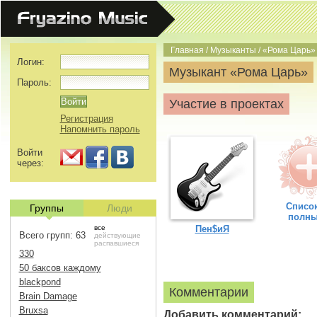
Главная
/
Музыканты
/
«Рома Царь»
Логин:
Музыкант «Рома Царь»
Пароль:
Участие в проектах
Регистрация
Напомнить пароль
Войти
через:
Список
Группы
Люди
полн
все
Пен$иЯ
Всего групп: 63
действующие
распавшиеся
330
50 баксов каждому
blackpond
Комментарии
Brain Damage
Bruxsa
Добавить комментарий: