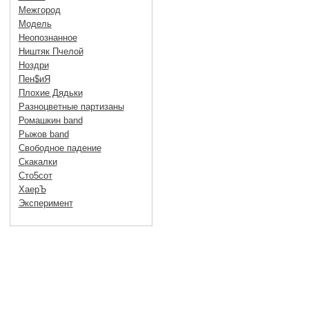
Межгород
Модель
Неопознанное
Ништяк Пчелой
Ноздри
Пен$иЯ
Плохие Дядьки
Разноцветные партизаны
Ромашкин band
Рыжов band
Свободное падение
Скакалки
Сто5сот
ХаерЪ
Эксперимент