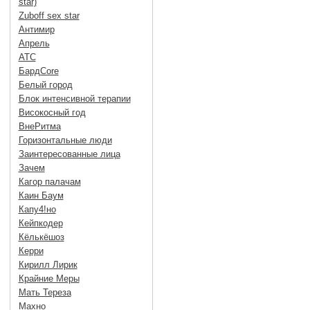
star)
Zuboff sex star
Антимир
Апрель
АТС
БардCore
Белый город
Блок интенсивной терапии
Високосный год
ВнеРитма
Горизонтальные люди
Заинтересованные лица
Зачем
Кагор палачам
Каин Баум
Капу4!но
Кейпкодер
Кёлькёшоз
Керри
Кирилл Лирик
Крайние Меры
Мать Тереза
Махно