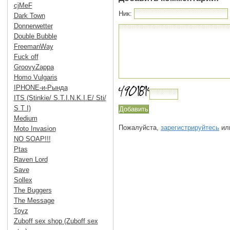
cjMeF
Ник:
Dark Town
Donnerwetter
Double Bubble
FreemanWay
Fuck off
GroovyZappa
Homo Vulgaris
IPHONE-и-Рында
ITS (Stinkie/ S.T.I.N.K.I.E/ Sti/
S T I)
Medium
Пожалуйста,
зарегистрируйтесь
или
Moto Invasion
NO SOAP!!!
Ptas
Raven Lord
Save
Sollex
The Buggers
The Message
Toyz
Zuboff sex shop (Zuboff sex