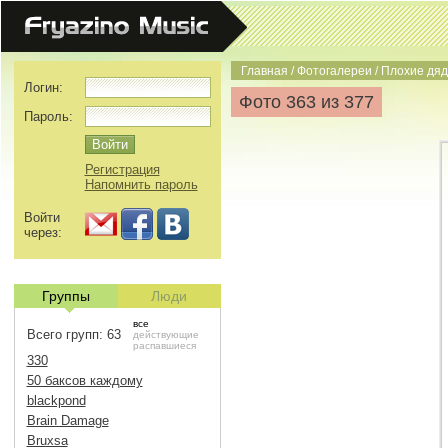
Главная
/
Фотогалереи
/
Плохие дяд
Логин:
Фото 363 из 377
Пароль:
Регистрация
Напомнить пароль
Войти
через:
Группы
Люди
все
Всего групп: 63
действующие
распавшиеся
330
50 баксов каждому
blackpond
Brain Damage
Bruxsa