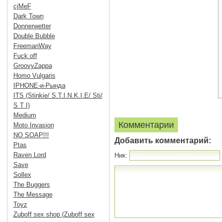
cjMeF
Dark Town
Donnerwetter
Double Bubble
FreemanWay
Fuck off
GroovyZappa
Homo Vulgaris
IPHONE-и-Рында
ITS (Stinkie/ S.T.I.N.K.I.E/ Sti/
S T I)
Medium
Комментарии
Moto Invasion
NO SOAP!!!
Добавить комментарий:
Ptas
Raven Lord
Ник:
Save
Sollex
The Buggers
The Message
Toyz
Zuboff sex shop (Zuboff sex