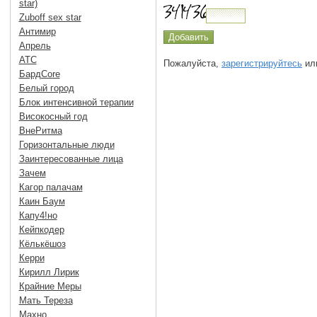
star)
Zuboff sex star
Антимир
Апрель
АТС
Пожалуйста,
зарегистрируйтесь
или
БардCore
Белый город
Блок интенсивной терапии
Високосный год
ВнеРитма
Горизонтальные люди
Заинтересованные лица
Зачем
Кагор палачам
Каин Баум
Капу4!но
Кейпкодер
Кёлькёшоз
Керри
Кирилл Лирик
Крайние Меры
Мать Тереза
Махно