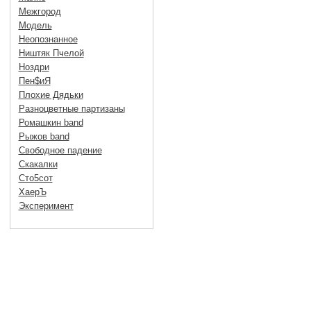
Межгород
Модель
Неопознанное
Ништяк Пчелой
Ноздри
Пен$иЯ
Плохие Дядьки
Разноцветные партизаны
Ромашкин band
Рыжов band
Свободное падение
Скакалки
Сто5сот
ХаерЪ
Эксперимент