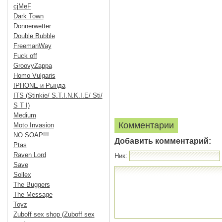
cjMeF
Dark Town
Donnerwetter
Double Bubble
FreemanWay
Fuck off
GroovyZappa
Homo Vulgaris
IPHONE-и-Рында
ITS (Stinkie/ S.T.I.N.K.I.E/ Sti/
S T I)
Medium
Комментарии
Moto Invasion
NO SOAP!!!
Добавить комментарий:
Ptas
Raven Lord
Ник:
Save
Sollex
The Buggers
The Message
Toyz
Zuboff sex shop (Zuboff sex