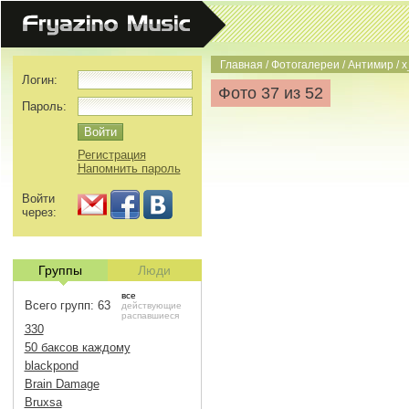
Главная
/
Фотогалереи
/
Антимир
/
x
Логин:
Фото 37 из 52
Пароль:
Регистрация
Напомнить пароль
Войти
через:
Группы
Люди
все
Всего групп: 63
действующие
распавшиеся
330
50 баксов каждому
blackpond
Brain Damage
Bruxsa