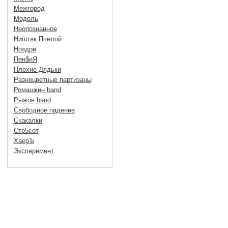
Межгород
Модель
Неопознанное
Ништяк Пчелой
Ноздри
Пен$иЯ
Плохие Дядьки
Разноцветные партизаны
Ромашкин band
Рыжов band
Свободное падение
Скакалки
Сто5сот
ХаерЪ
Эксперимент