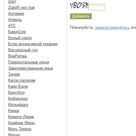
star)
Zuboff sex star
Антимир
Апрель
АТС
Пожалуйста,
зарегистрируйтесь
или
БардCore
Белый город
Блок интенсивной терапии
Високосный год
ВнеРитма
Горизонтальные люди
Заинтересованные лица
Зачем
Кагор палачам
Каин Баум
Капу4!но
Кейпкодер
Кёлькёшоз
Керри
Кирилл Лирик
Крайние Меры
Мать Тереза
Махно