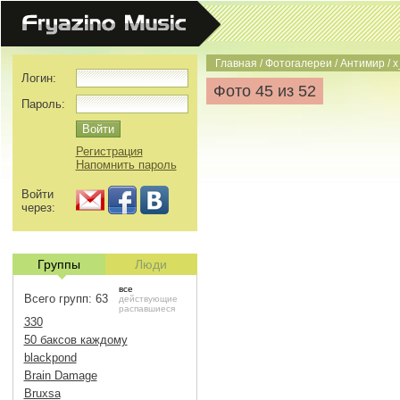
Главная
/
Фотогалереи
/
Антимир
/
x
Логин:
Фото 45 из 52
Пароль:
Регистрация
Напомнить пароль
Войти
через:
Группы
Люди
все
Всего групп: 63
действующие
распавшиеся
330
50 баксов каждому
blackpond
Brain Damage
Bruxsa