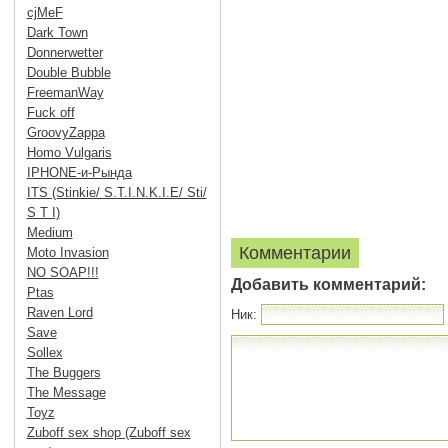
cjMeF
Dark Town
Donnerwetter
Double Bubble
FreemanWay
Fuck off
GroovyZappa
Homo Vulgaris
IPHONE-и-Рында
ITS (Stinkie/ S.T.I.N.K.I.E/ Sti/
S T I)
Medium
Комментарии
Moto Invasion
NO SOAP!!!
Добавить комментарий:
Ptas
Raven Lord
Ник:
Save
Sollex
The Buggers
The Message
Toyz
Zuboff sex shop (Zuboff sex