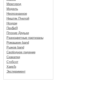
Межгород
Модель
Неопознанное
Ништяк Пчелой
Ноздри
Пен$иЯ
Плохие Дядьки
Разноцветные партизаны
Ромашкин band
Рыжов band
Свободное падение
Скакалки
Сто5сот
ХаерЪ
Эксперимент