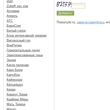
star)
Zuboff sex star
Антимир
Апрель
АТС
Пожалуйста,
зарегистрируйтесь
или
БардCore
Белый город
Блок интенсивной терапии
Високосный год
ВнеРитма
Горизонтальные люди
Заинтересованные лица
Зачем
Кагор палачам
Каин Баум
Капу4!но
Кейпкодер
Кёлькёшоз
Керри
Кирилл Лирик
Крайние Меры
Мать Тереза
Махно