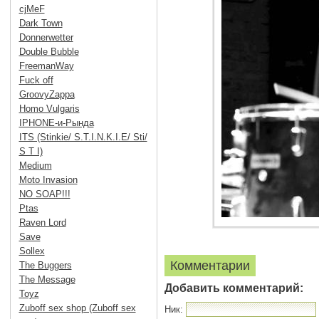
cjMeF
Dark Town
Donnerwetter
Double Bubble
FreemanWay
Fuck off
GroovyZappa
Homo Vulgaris
IPHONE-и-Рында
ITS (Stinkie/ S.T.I.N.K.I.E/ Sti/
S T I)
Medium
Moto Invasion
NO SOAP!!!
Ptas
Raven Lord
Save
Sollex
Комментарии
The Buggers
The Message
Добавить комментарий:
Toyz
Zuboff sex shop (Zuboff sex
Ник: