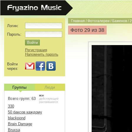
Главная
/
Фотогалереи
/
Баженов
/
2
Логин:
Фото 29 из 38
Пароль:
Регистрация
Напомнить пароль
Войти
через:
Группы
Люди
все
Всего групп: 63
действующие
распавшиеся
330
50 баксов каждому
blackpond
Brain Damage
Bruxsa