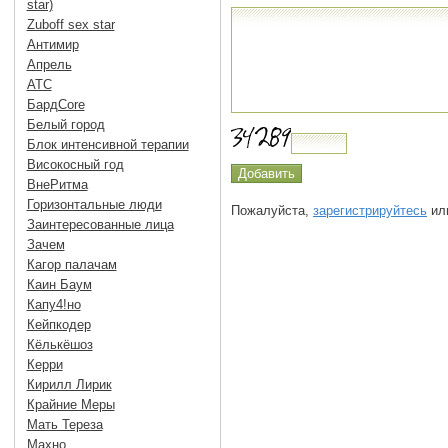
star)
Zuboff sex star
Антимир
Апрель
АТС
БардCore
Белый город
Блок интенсивной терапии
Високосный год
ВнеРитма
Горизонтальные люди
Пожалуйста,
зарегистрируйтесь
или
Заинтересованные лица
Зачем
Кагор палачам
Каин Баум
Капу4!но
Кейпкодер
Кёлькёшоз
Керри
Кирилл Лирик
Крайние Меры
Мать Тереза
Махно