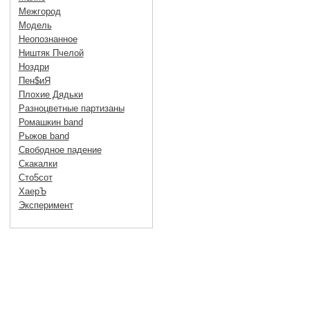
Межгород
Модель
Неопознанное
Ништяк Пчелой
Ноздри
Пен$иЯ
Плохие Дядьки
Разноцветные партизаны
Ромашкин band
Рыжов band
Свободное падение
Скакалки
Сто5сот
ХаерЪ
Эксперимент