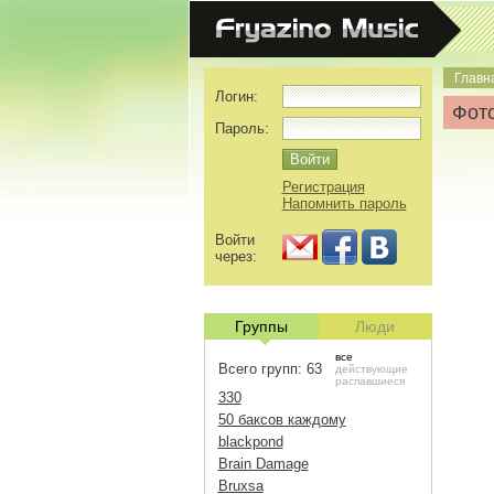
Главн
Логин:
Фото
Пароль:
Регистрация
Напомнить пароль
Войти
через:
Группы
Люди
все
Всего групп: 63
действующие
распавшиеся
330
50 баксов каждому
blackpond
Brain Damage
Bruxsa