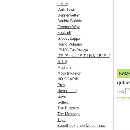
cjMeF
Dark Town
Donnerwetter
Double Bubble
FreemanWay
Fuck off
GroovyZappa
Homo Vulgaris
IPHONE-и-Рында
ITS (Stinkie/ S.T.I.N.K.I.E/ Sti/
S T I)
Medium
Ком
Moto Invasion
NO SOAP!!!
Доба
Ptas
Raven Lord
Ник:
Save
Sollex
The Buggers
The Message
Toyz
Zuboff sex shop (Zuboff sex