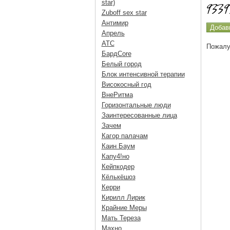
star)
Zuboff sex star
Антимир
Апрель
АТС
Пожалу
БардCore
Белый город
Блок интенсивной терапии
Високосный год
ВнеРитма
Горизонтальные люди
Заинтересованные лица
Зачем
Кагор палачам
Каин Баум
Капу4!но
Кейпкодер
Кёлькёшоз
Керри
Кирилл Лирик
Крайние Меры
Мать Тереза
Махно