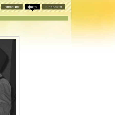
гостевая
фото
о проекте