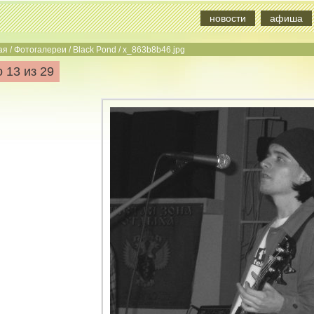
новости
афиша
ая
/
Фотогалереи
/
Black Pond
/
x_863b8b46.jpg
 13 из 29