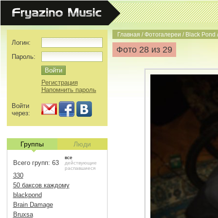
Главная
/
Фотогалереи
/
Black Pond
Логин:
Фото 28 из 29
Пароль:
Регистрация
Напомнить пароль
Войти
через:
Группы
Люди
все
Всего групп: 63
действующие
распавшиеся
330
50 баксов каждому
blackpond
Brain Damage
Bruxsa