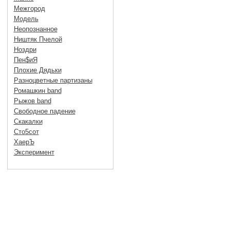
Межгород
Модель
Неопознанное
Ништяк Пчелой
Ноздри
Пен$иЯ
Плохие Дядьки
Разноцветные партизаны
Ромашкин band
Рыжов band
Свободное падение
Скакалки
Сто5сот
ХаерЪ
Эксперимент