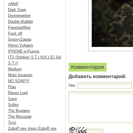
cjMeF
Dark Town
Donnerwetter
Double Bubble
FreemanWay
Fuck off
GroovyZappa
Homo Vulgaris
IPHONE-и-Рында
ITS (Stinkie/ S.T.I.N.K.I.E/ Sti/
S T I)
Комментарии
Medium
Moto Invasion
Добавить комментарий:
NO SOAP!!!
Ник:
Ptas
Raven Lord
Save
Sollex
The Buggers
The Message
Toyz
Zuboff sex shop (Zuboff sex