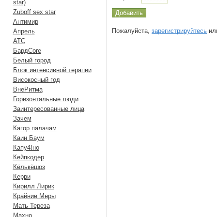
star)
Zuboff sex star
Антимир
Пожалуйста,
зарегистрируйтесь
или
Апрель
АТС
БардCore
Белый город
Блок интенсивной терапии
Високосный год
ВнеРитма
Горизонтальные люди
Заинтересованные лица
Зачем
Кагор палачам
Каин Баум
Капу4!но
Кейпкодер
Кёлькёшоз
Керри
Кирилл Лирик
Крайние Меры
Мать Тереза
Махно