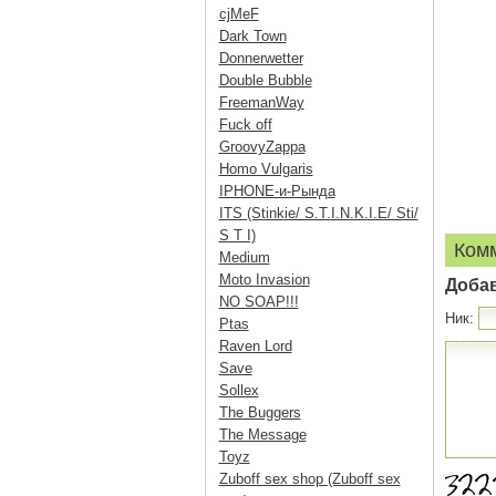
cjMeF
Dark Town
Donnerwetter
Double Bubble
FreemanWay
Fuck off
GroovyZappa
Homo Vulgaris
IPHONE-и-Рында
ITS (Stinkie/ S.T.I.N.K.I.E/ Sti/
S T I)
Ком
Medium
Moto Invasion
Доба
NO SOAP!!!
Ник:
Ptas
Raven Lord
Save
Sollex
The Buggers
The Message
Toyz
Zuboff sex shop (Zuboff sex