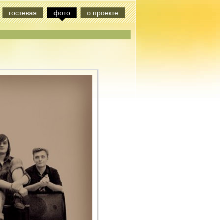
гостевая
фото
о проекте