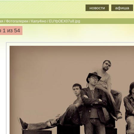
новости
афиша
ая
/
Фотогалереи
/
Капу4iно
/
EUYpOEX07u8.jpg
 1 из 54