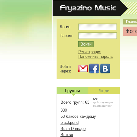
Главн
Логин:
Фото
Пароль:
Регистрация
Напомнить пароль
Войти
через:
Группы
Люди
все
Всего групп: 63
действующие
распавшиеся
330
50 баксов каждому
blackpond
Brain Damage
Bruxsa