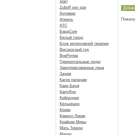
star)
Zuboff sex star
Антимир
Пожалу
Апрель
АТС
БардCore
Белый город
Блок интенсивной терапии
Високосный год
ВнеРитма
Горизонтальные люди
Заинтересованные лица
Зачем
Кагор палачам
Каин Баум
Капу4!но
Кейпкодер
Кёлькёшоз
Керри
Кирилл Лирик
Крайние Меры
Мать Тереза
Махно