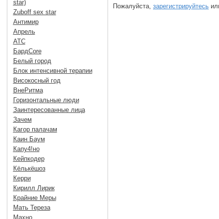
star)
Пожалуйста,
зарегистрируйтесь
или
Zuboff sex star
Антимир
Апрель
АТС
БардCore
Белый город
Блок интенсивной терапии
Високосный год
ВнеРитма
Горизонтальные люди
Заинтересованные лица
Зачем
Кагор палачам
Каин Баум
Капу4!но
Кейпкодер
Кёлькёшоз
Керри
Кирилл Лирик
Крайние Меры
Мать Тереза
Махно