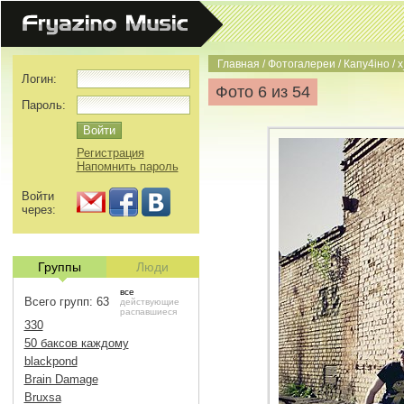
Главная
/
Фотогалереи
/
Капу4iно
/
x
Логин:
Фото 6 из 54
Пароль:
Регистрация
Напомнить пароль
Войти
через:
Группы
Люди
все
Всего групп: 63
действующие
распавшиеся
330
50 баксов каждому
blackpond
Brain Damage
Bruxsa