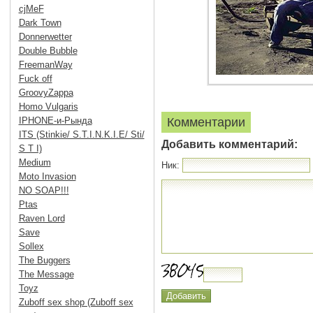
cjMeF
Dark Town
Donnerwetter
Double Bubble
FreemanWay
Fuck off
GroovyZappa
Homo Vulgaris
IPHONE-и-Рында
Комментарии
ITS (Stinkie/ S.T.I.N.K.I.E/ Sti/
Добавить комментарий:
S T I)
Medium
Ник:
Moto Invasion
NO SOAP!!!
Ptas
Raven Lord
Save
Sollex
The Buggers
The Message
Toyz
Zuboff sex shop (Zuboff sex