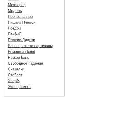
Межгород
Модель
Неопознанное
Ништяк Пчелой
Ноздри
Пен$иЯ
Плохие Дядьки
Разноцветные партизаны
Ромашкин band
Рыжов band
Свободное падение
Скакалки
Сто5сот
ХаерЪ
Эксперимент