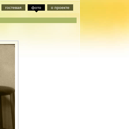
гостевая
фото
о проекте