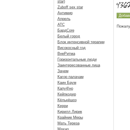
star)
Zuboff sex star
Антимир
Апрель
АТС
Пожалу
БардCore
Белый город
Блок интенсивной терапии
Високосный год
ВнеРитма
Горизонтальные люди
Заинтересованные лица
Зачем
Кагор палачам
Каин Баум
Капу4!но
Кейпкодер
Кёлькёшоз
Керри
Кирилл Лирик
Крайние Меры
Мать Тереза
Махно