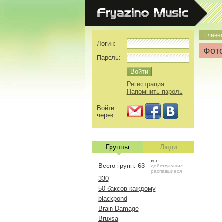
Главн
Логин:
Фото
Пароль:
Регистрация
Напомнить пароль
Войти
через:
Группы
Люди
все
Всего групп: 63
действующие
распавшиеся
330
50 баксов каждому
blackpond
Brain Damage
Bruxsa