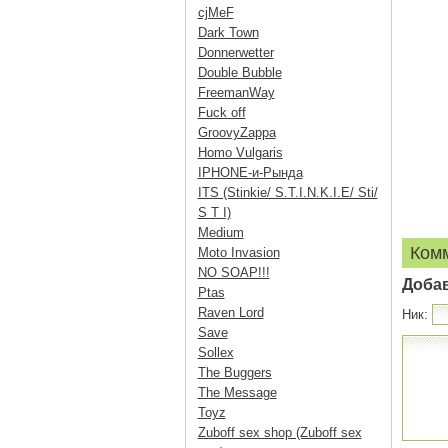
cjMeF
Dark Town
Donnerwetter
Double Bubble
FreemanWay
Fuck off
GroovyZappa
Homo Vulgaris
IPHONE-и-Рында
ITS (Stinkie/ S.T.I.N.K.I.E/ Sti/
S T I)
Medium
Ком
Moto Invasion
NO SOAP!!!
Доба
Ptas
Raven Lord
Ник:
Save
Sollex
The Buggers
The Message
Toyz
Zuboff sex shop (Zuboff sex