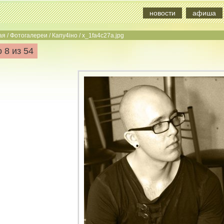
новости
афиша
ая
/
Фотогалереи
/
Капу4iно
/
x_1fa4c27a.jpg
 8 из 54