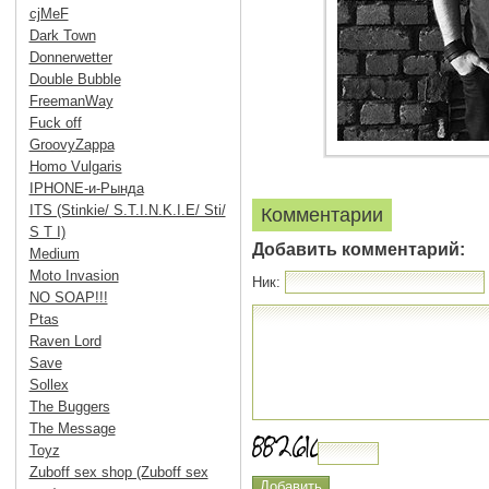
cjMeF
Dark Town
Donnerwetter
Double Bubble
FreemanWay
Fuck off
GroovyZappa
Homo Vulgaris
IPHONE-и-Рында
ITS (Stinkie/ S.T.I.N.K.I.E/ Sti/
Комментарии
S T I)
Добавить комментарий:
Medium
Moto Invasion
Ник:
NO SOAP!!!
Ptas
Raven Lord
Save
Sollex
The Buggers
The Message
Toyz
Zuboff sex shop (Zuboff sex