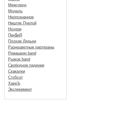
Межгород
Модель
Неопознанное
Ништяк Пчелой
Ноздри
Пен$иЯ
Плохие Дядьки
Разноцветные партизаны
Ромашкин band
Рыжов band
Свободное падение
Скакалки
Сто5сот
ХаерЪ
Эксперимент