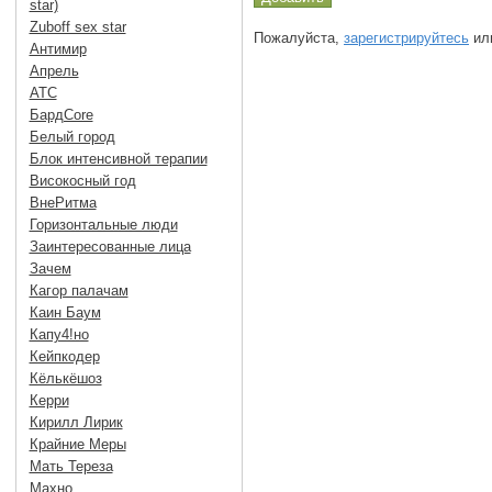
star)
Zuboff sex star
Пожалуйста,
зарегистрируйтесь
или
Антимир
Апрель
АТС
БардCore
Белый город
Блок интенсивной терапии
Високосный год
ВнеРитма
Горизонтальные люди
Заинтересованные лица
Зачем
Кагор палачам
Каин Баум
Капу4!но
Кейпкодер
Кёлькёшоз
Керри
Кирилл Лирик
Крайние Меры
Мать Тереза
Махно