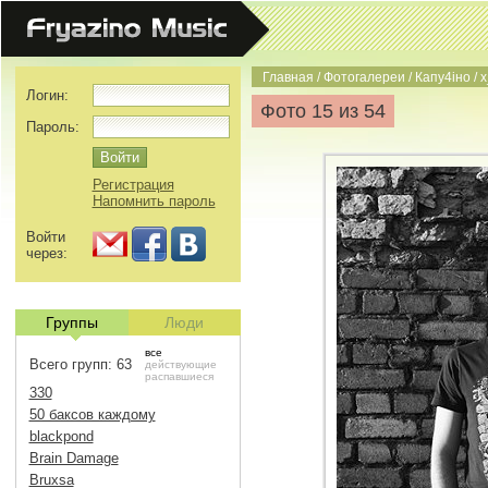
Главная
/
Фотогалереи
/
Капу4iно
/
x
Логин:
Фото 15 из 54
Пароль:
Регистрация
Напомнить пароль
Войти
через:
Группы
Люди
все
Всего групп: 63
действующие
распавшиеся
330
50 баксов каждому
blackpond
Brain Damage
Bruxsa