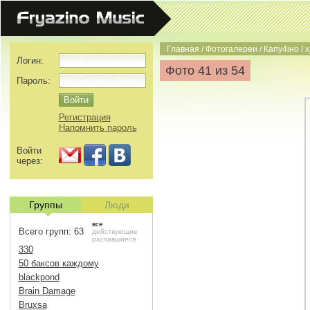
Главная
/
Фотогалереи
/
Капу4iно
/
x
Логин:
Фото 41 из 54
Пароль:
Регистрация
Напомнить пароль
Войти
через:
Группы
Люди
все
Всего групп: 63
действующие
распавшиеся
330
50 баксов каждому
blackpond
Brain Damage
Bruxsa