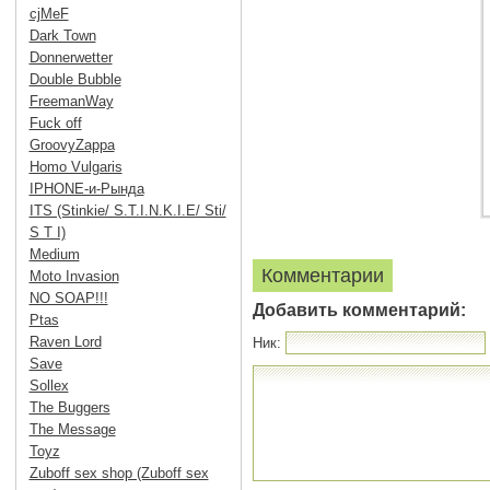
cjMeF
Dark Town
Donnerwetter
Double Bubble
FreemanWay
Fuck off
GroovyZappa
Homo Vulgaris
IPHONE-и-Рында
ITS (Stinkie/ S.T.I.N.K.I.E/ Sti/
S T I)
Medium
Комментарии
Moto Invasion
NO SOAP!!!
Добавить комментарий:
Ptas
Raven Lord
Ник:
Save
Sollex
The Buggers
The Message
Toyz
Zuboff sex shop (Zuboff sex