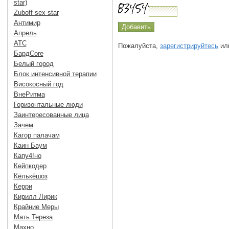
star)
Zuboff sex star
Антимир
Апрель
АТС
Пожалуйста,
зарегистрируйтесь
или
БардCore
Белый город
Блок интенсивной терапии
Високосный год
ВнеРитма
Горизонтальные люди
Заинтересованные лица
Зачем
Кагор палачам
Каин Баум
Капу4!но
Кейпкодер
Кёлькёшоз
Керри
Кирилл Лирик
Крайние Меры
Мать Тереза
Махно