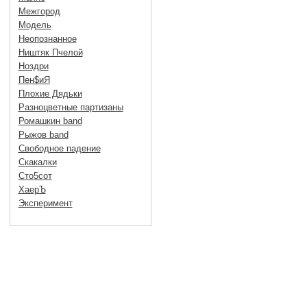
Межгород
Модель
Неопознанное
Ништяк Пчелой
Ноздри
Пен$иЯ
Плохие Дядьки
Разноцветные партизаны
Ромашкин band
Рыжов band
Свободное падение
Скакалки
Сто5сот
ХаерЪ
Эксперимент