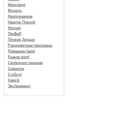
Межгород
Модель
Неопознанное
Ништяк Пчелой
Ноздри
Пен$иЯ
Плохие Дядьки
Разноцветные партизаны
Ромашкин band
Рыжов band
Свободное падение
Скакалки
Сто5сот
ХаерЪ
Эксперимент