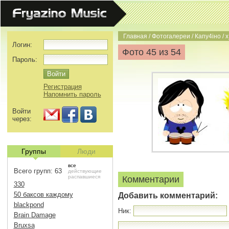
Главная
/
Фотогалереи
/
Капу4iно
/
x
Логин:
Фото 45 из 54
Пароль:
Регистрация
Напомнить пароль
Войти
через:
Группы
Люди
все
Всего групп: 63
действующие
распавшиеся
Комментарии
330
50 баксов каждому
Добавить комментарий:
blackpond
Ник:
Brain Damage
Bruxsa