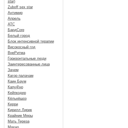
star)
Zuboff sex star
Антимир
Апрель
АТС
БардCore
Белый город
Блок интенсивной терапии
Високосный год
ВнеРитма
Горизонтальные люди
Заинтересованные лица
Зачем
Кагор палачам
Каин Баум
Капу4!но
Кейпкодер
Кёлькёшоз
Керри
Кирилл Лирик
Крайние Меры
Мать Тереза
Махно