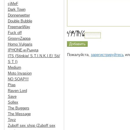
cjMeF
Dark Town
Donnerwetter
Double Bubble
FreemanWay
Fuck off
GroovyZappa
Homo Vulgaris
IPHONE-и-Рында
Пожалуйста,
зарегистрируйтесь
или
ITS (Stinkie/ S.T.I.N.K.I.E/ Sti/
S T I)
Medium
Moto Invasion
NO SOAP!!!
Ptas
Raven Lord
Save
Sollex
The Buggers
The Message
Toyz
Zuboff sex shop (Zuboff sex