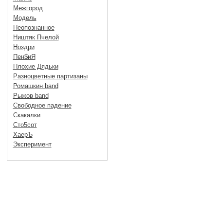
Межгород
Модель
Неопознанное
Ништяк Пчелой
Ноздри
Пен$иЯ
Плохие Дядьки
Разноцветные партизаны
Ромашкин band
Рыжов band
Свободное падение
Скакалки
Сто5сот
ХаерЪ
Эксперимент