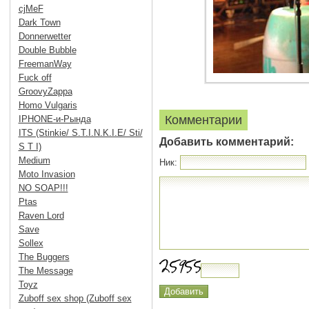
cjMeF
Dark Town
Donnerwetter
Double Bubble
FreemanWay
Fuck off
GroovyZappa
Homo Vulgaris
Комментарии
IPHONE-и-Рында
ITS (Stinkie/ S.T.I.N.K.I.E/ Sti/
Добавить комментарий:
S T I)
Medium
Ник:
Moto Invasion
NO SOAP!!!
Ptas
Raven Lord
Save
Sollex
The Buggers
The Message
Toyz
Zuboff sex shop (Zuboff sex