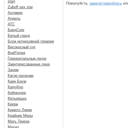
star)
Пожалуйста,
зарегистрируйтесь
или
Zuboff sex star
Антимир
Апрель
АТС
БардCore
Белый город
Блок интенсивной терапии
Високосный год
ВнеРитма
Горизонтальные люди
Заинтересованные лица
Зачем
Кагор палачам
Каин Баум
Капу4!но
Кейпкодер
Кёлькёшоз
Керри
Кирилл Лирик
Крайние Меры
Мать Тереза
Махно