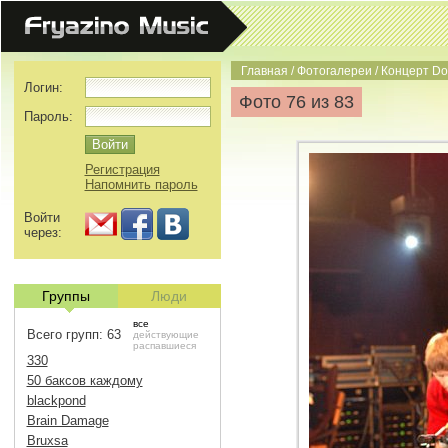
Главная
/
Фотогалереи
/
Концерт Do
Логин:
Фото 76 из 83
Пароль:
Регистрация
Напомнить пароль
Войти
через:
Группы
Люди
все
Всего групп: 63
действующие
распавшиеся
330
50 баксов каждому
blackpond
Brain Damage
Bruxsa