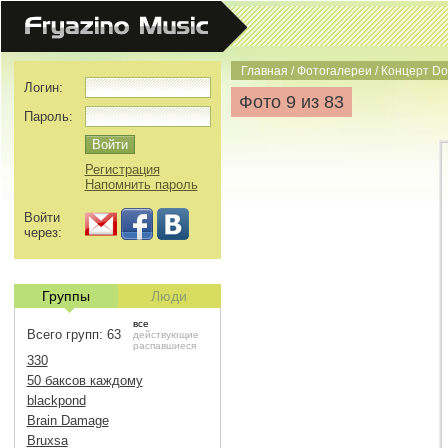
Главная
/
Фотогалереи
/
Концерт Do
Логин:
Фото 9 из 83
Пароль:
Регистрация
Напомнить пароль
Войти
через:
Группы
Люди
все
Всего групп: 63
действующие
распавшиеся
330
50 баксов каждому
blackpond
Brain Damage
Bruxsa