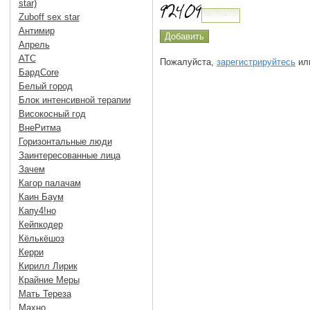
star)
Zuboff sex star
Антимир
Апрель
АТС
Пожалуйста,
зарегистрируйтесь
или
БардCore
Белый город
Блок интенсивной терапии
Високосный год
ВнеРитма
Горизонтальные люди
Заинтересованные лица
Зачем
Кагор палачам
Каин Баум
Капу4!но
Кейпкодер
Кёлькёшоз
Керри
Кирилл Лирик
Крайние Меры
Мать Тереза
Махно