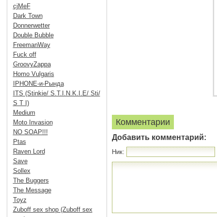
cjMeF
Dark Town
Donnerwetter
Double Bubble
FreemanWay
Fuck off
GroovyZappa
Homo Vulgaris
IPHONE-и-Рында
ITS (Stinkie/ S.T.I.N.K.I.E/ Sti/
S T I)
Medium
Комментарии
Moto Invasion
NO SOAP!!!
Добавить комментарий:
Ptas
Raven Lord
Ник:
Save
Sollex
The Buggers
The Message
Toyz
Zuboff sex shop (Zuboff sex