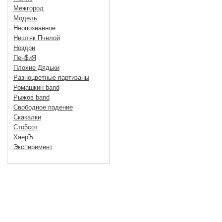
Межгород
Модель
Неопознанное
Ништяк Пчелой
Ноздри
Пен$иЯ
Плохие Дядьки
Разноцветные партизаны
Ромашкин band
Рыжов band
Свободное падение
Скакалки
Сто5сот
ХаерЪ
Эксперимент