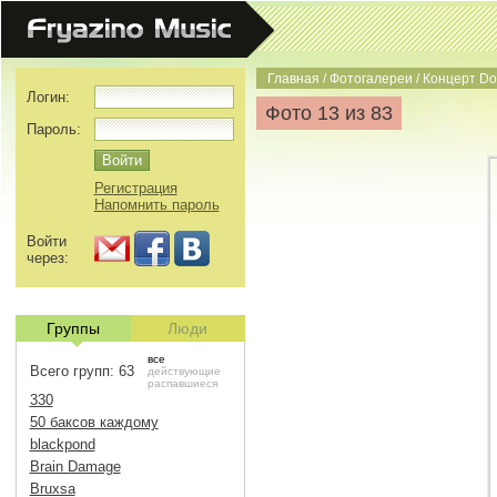
Главная
/
Фотогалереи
/
Концерт Do
Логин:
Фото 13 из 83
Пароль:
Регистрация
Напомнить пароль
Войти
через:
Группы
Люди
все
Всего групп: 63
действующие
распавшиеся
330
50 баксов каждому
blackpond
Brain Damage
Bruxsa