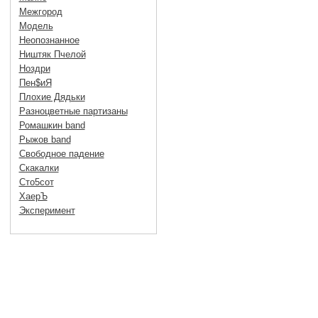
Межгород
Модель
Неопознанное
Ништяк Пчелой
Ноздри
Пен$иЯ
Плохие Дядьки
Разноцветные партизаны
Ромашкин band
Рыжов band
Свободное падение
Скакалки
Сто5сот
ХаерЪ
Эксперимент