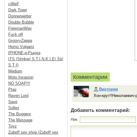
cjMeF
Dark Town
Donnerwetter
Double Bubble
FreemanWay
Fuck off
GroovyZappa
Homo Vulgaris
IPHONE-и-Рында
ITS (Stinkie/ S.T.I.N.K.I.E/ Sti/
S T I)
Medium
Комментарии
Moto Invasion
NO SOAP!!!
Виктория
Ptas
Raven Lord
Хон-крут!!Николаевич-р
Save
Sollex
Добавить комментарий:
The Buggers
Ник:
The Message
Toyz
Zuboff sex shop (Zuboff sex