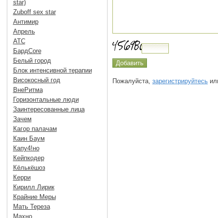
star)
Zuboff sex star
Антимир
Апрель
АТС
БардCore
Белый город
Блок интенсивной терапии
Високосный год
Пожалуйста,
зарегистрируйтесь
или
ВнеРитма
Горизонтальные люди
Заинтересованные лица
Зачем
Кагор палачам
Каин Баум
Капу4!но
Кейпкодер
Кёлькёшоз
Керри
Кирилл Лирик
Крайние Меры
Мать Тереза
Махно