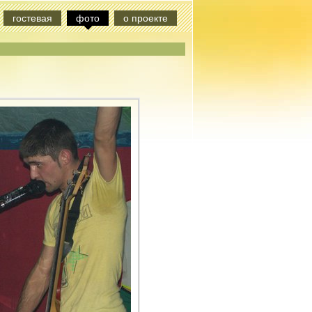
гостевая
фото
о проекте