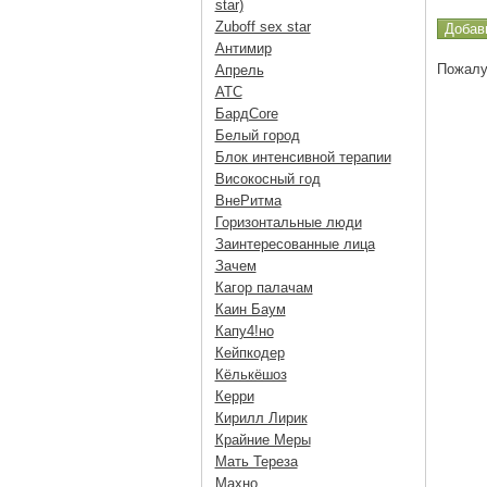
star)
Zuboff sex star
Антимир
Пожалу
Апрель
АТС
БардCore
Белый город
Блок интенсивной терапии
Високосный год
ВнеРитма
Горизонтальные люди
Заинтересованные лица
Зачем
Кагор палачам
Каин Баум
Капу4!но
Кейпкодер
Кёлькёшоз
Керри
Кирилл Лирик
Крайние Меры
Мать Тереза
Махно