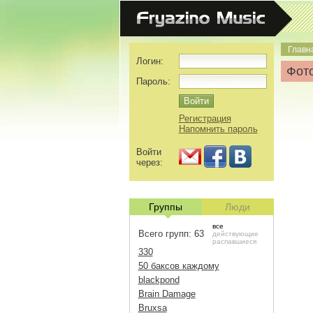
Главн
Логин:
Фото
Пароль:
Регистрация
Напомнить пароль
Войти
через:
Группы
Люди
все
Всего групп: 63
действующие
распавшиеся
330
50 баксов каждому
blackpond
Brain Damage
Bruxsa