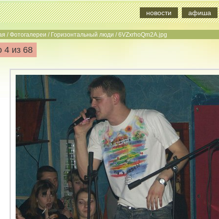
новости
афиша
ая
/
Фотогалереи
/
Горизонтальный люди
/
6VZxrhoQm2A.jpg
 4 из 68