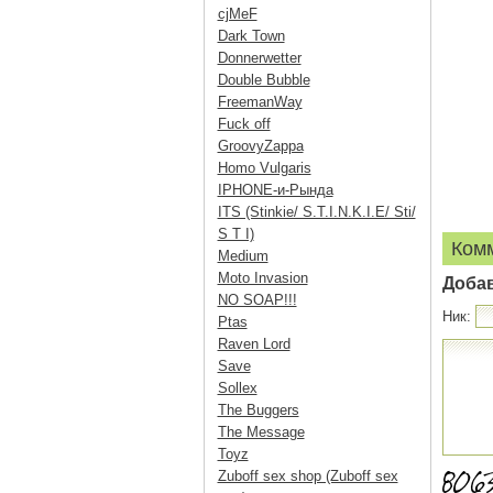
cjMeF
Dark Town
Donnerwetter
Double Bubble
FreemanWay
Fuck off
GroovyZappa
Homo Vulgaris
IPHONE-и-Рында
ITS (Stinkie/ S.T.I.N.K.I.E/ Sti/
S T I)
Ком
Medium
Moto Invasion
Доба
NO SOAP!!!
Ник:
Ptas
Raven Lord
Save
Sollex
The Buggers
The Message
Toyz
Zuboff sex shop (Zuboff sex