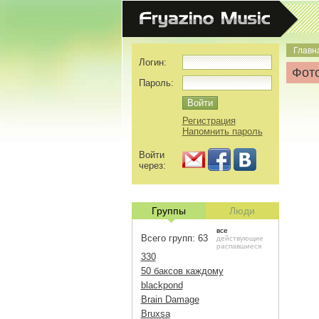
Главн
Логин:
Фото
Пароль:
Регистрация
Напомнить пароль
Войти
через:
Группы
Люди
все
Всего групп: 63
действующие
распавшиеся
330
50 баксов каждому
blackpond
Brain Damage
Bruxsa