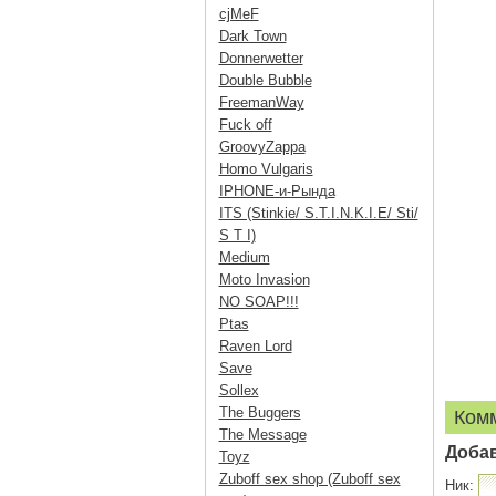
cjMeF
Dark Town
Donnerwetter
Double Bubble
FreemanWay
Fuck off
GroovyZappa
Homo Vulgaris
IPHONE-и-Рында
ITS (Stinkie/ S.T.I.N.K.I.E/ Sti/
S T I)
Medium
Moto Invasion
NO SOAP!!!
Ptas
Raven Lord
Save
Sollex
The Buggers
Ком
The Message
Доба
Toyz
Zuboff sex shop (Zuboff sex
Ник: