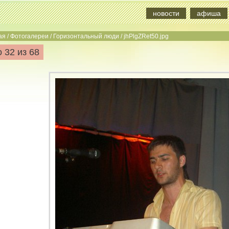
новости
афиша
ая
/
Фотогалереи
/
Горизонтальный люди
/
jhPlgZRet50.jpg
 32 из 68