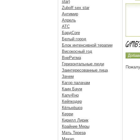
star)
Zuboff sex star
Антимир
Апрель
АТС
БардCore
Белый город
Блок интенсивной терапии
Високосный год
ВнеРитма
Горизонтальные люди
Пожалу
Заинтересованные лица
Зачем
Кагор палачам
Каин Баум
Капу4!но
Кейпкодер
Кёлькёшоз
Керри
Кирилл Лирик
Крайние Меры
Мать Тереза
Махно