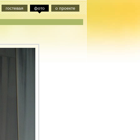
гостевая
фото
о проекте