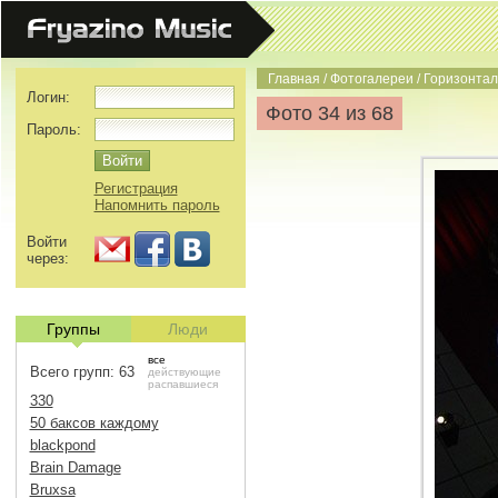
Главная
/
Фотогалереи
/
Горизонта
Логин:
Фото 34 из 68
Пароль:
Регистрация
Напомнить пароль
Войти
через:
Группы
Люди
все
Всего групп: 63
действующие
распавшиеся
330
50 баксов каждому
blackpond
Brain Damage
Bruxsa