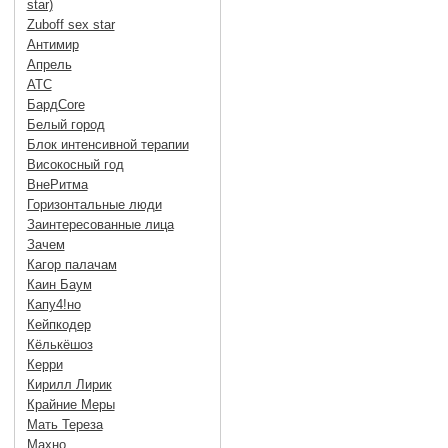
star)
Zuboff sex star
Антимир
Апрель
АТС
БардCore
Белый город
Блок интенсивной терапии
Високосный год
ВнеРитма
Горизонтальные люди
Заинтересованные лица
Зачем
Кагор палачам
Каин Баум
Капу4!но
Кейпкодер
Кёлькёшоз
Керри
Кирилл Лирик
Крайние Меры
Мать Тереза
Махно