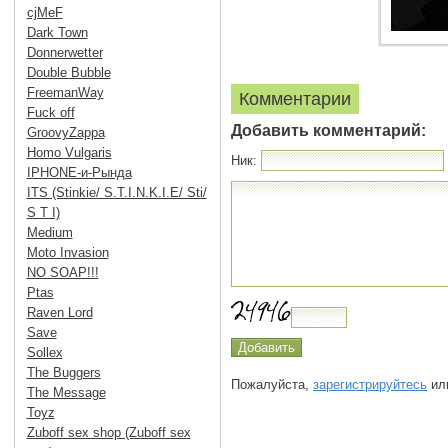
cjMeF
Dark Town
Donnerwetter
Double Bubble
FreemanWay
Комментарии
Fuck off
Добавить комментарий:
GroovyZappa
Homo Vulgaris
Ник:
IPHONE-и-Рында
ITS (Stinkie/ S.T.I.N.K.I.E/ Sti/
S T I)
Medium
Moto Invasion
NO SOAP!!!
Ptas
Raven Lord
Save
Sollex
The Buggers
Пожалуйста,
зарегистрируйтесь
или
The Message
Toyz
Zuboff sex shop (Zuboff sex