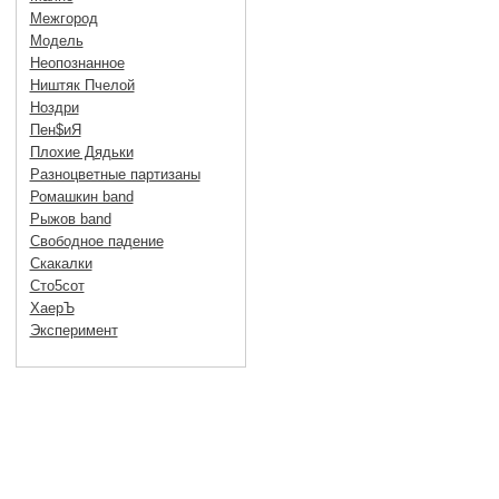
Межгород
Модель
Неопознанное
Ништяк Пчелой
Ноздри
Пен$иЯ
Плохие Дядьки
Разноцветные партизаны
Ромашкин band
Рыжов band
Свободное падение
Скакалки
Сто5сот
ХаерЪ
Эксперимент