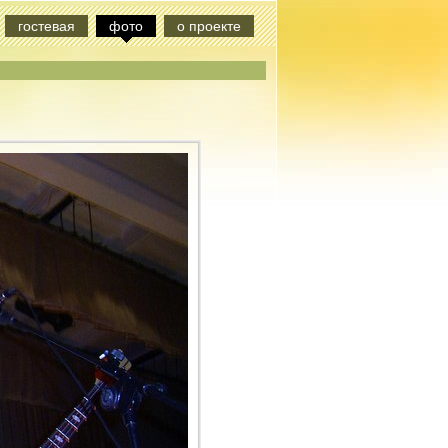
гостевая
фото
о проекте