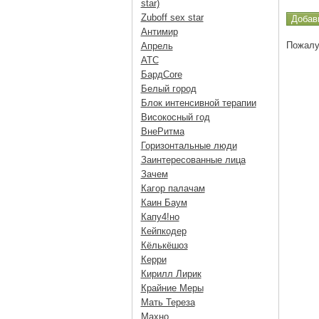
star)
Zuboff sex star
Антимир
Пожалу
Апрель
АТС
БардCore
Белый город
Блок интенсивной терапии
Високосный год
ВнеРитма
Горизонтальные люди
Заинтересованные лица
Зачем
Кагор палачам
Каин Баум
Капу4!но
Кейпкодер
Кёлькёшоз
Керри
Кирилл Лирик
Крайние Меры
Мать Тереза
Махно