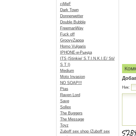
cjMeF
Dark Town
Donnerwetter
Double Bubble
FreemanWay
Fuck off
GroovyZappa
Homo Vulgaris
IPHONE-и-Рында
ITS (Stinkie/ S.T.I.N.K.I.E/ Sti/
S T I)
Ком
Medium
Moto Invasion
Доба
NO SOAP!!!
Ник:
Ptas
Raven Lord
Save
Sollex
The Buggers
The Message
Toyz
Zuboff sex shop (Zuboff sex