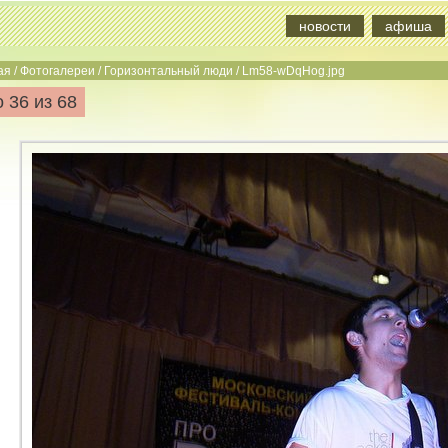
новости
афиша
ая
/
Фотогалереи
/
Горизонтальный люди
/
Lm58-wDqHog.jpg
 36 из 68