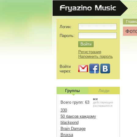
Главн
Логин:
Фото
Пароль:
Регистрация
Напомнить пароль
Войти
через:
Группы
Люди
все
Всего групп: 63
действующие
распавшиеся
330
50 баксов каждому
blackpond
Brain Damage
Bruxsa