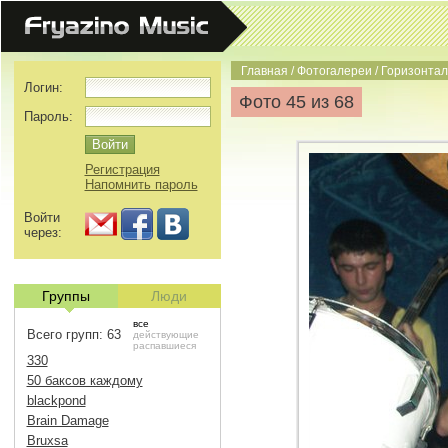
Главная
/
Фотогалереи
/
Горизонта
Логин:
Фото 45 из 68
Пароль:
Регистрация
Напомнить пароль
Войти
через:
Группы
Люди
все
Всего групп: 63
действующие
распавшиеся
330
50 баксов каждому
blackpond
Brain Damage
Bruxsa