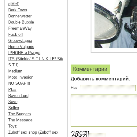
cjMeF
Dark Town
Donnerwetter
Double Bubble
FreemanWay
Fuck off
GroovyZappa
Homo Vulgaris
IPHONE-и-Рында
ITS (Stinkie/ S.T.I.N.K.I.E/ Sti/
S T I)
Комментарии
Medium
Moto Invasion
Добавить комментарий:
NO SOAP!!!
Ник:
Ptas
Raven Lord
Save
Sollex
The Buggers
The Message
Toyz
Zuboff sex shop (Zuboff sex