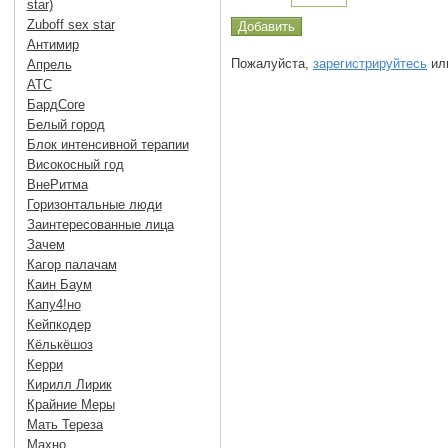
star)
Zuboff sex star
Антимир
Пожалуйста,
зарегистрируйтесь
или
Апрель
АТС
БардCore
Белый город
Блок интенсивной терапии
Високосный год
ВнеРитма
Горизонтальные люди
Заинтересованные лица
Зачем
Кагор палачам
Каин Баум
Капу4!но
Кейпкодер
Кёлькёшоз
Керри
Кирилл Лирик
Крайние Меры
Мать Тереза
Махно