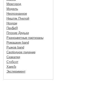
Межгород
Модель
Неопознанное
Ништяк Пчелой
Ноздри
Пен$иЯ
Плохие Дядьки
Разноцветные партизаны
Ромашкин band
Рыжов band
Свободное падение
Скакалки
Сто5сот
ХаерЪ
Эксперимент