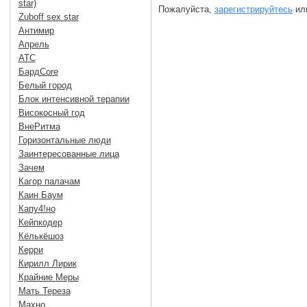
star)
Пожалуйста,
зарегистрируйтесь
или
Zuboff sex star
Антимир
Апрель
АТС
БардCore
Белый город
Блок интенсивной терапии
Високосный год
ВнеРитма
Горизонтальные люди
Заинтересованные лица
Зачем
Кагор палачам
Каин Баум
Капу4!но
Кейпкодер
Кёлькёшоз
Керри
Кирилл Лирик
Крайние Меры
Мать Тереза
Махно