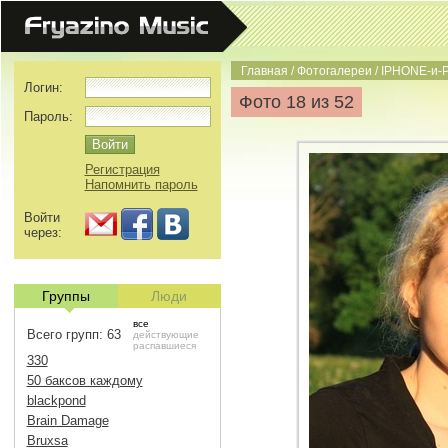
Главная
/
Фотогалереи
/
IPHONE-и-
Логин:
Фото 18 из 52
Пароль:
Регистрация
Напомнить пароль
Войти
через:
Группы
Люди
все
Всего групп: 63
действующие
распавшиеся
330
50 баксов каждому
blackpond
Brain Damage
Bruxsa