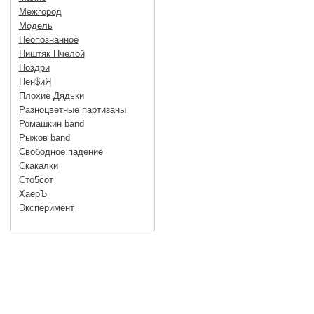
Межгород
Модель
Неопознанное
Ништяк Пчелой
Ноздри
Пен$иЯ
Плохие Дядьки
Разноцветные партизаны
Ромашкин band
Рыжов band
Свободное падение
Скакалки
Сто5сот
ХаерЪ
Эксперимент