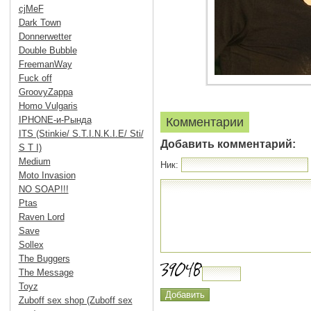
cjMeF
Dark Town
Donnerwetter
Double Bubble
FreemanWay
Fuck off
GroovyZappa
Homo Vulgaris
IPHONE-и-Рында
Комментарии
ITS (Stinkie/ S.T.I.N.K.I.E/ Sti/
Добавить комментарий:
S T I)
Medium
Ник:
Moto Invasion
NO SOAP!!!
Ptas
Raven Lord
Save
Sollex
The Buggers
The Message
Toyz
Zuboff sex shop (Zuboff sex