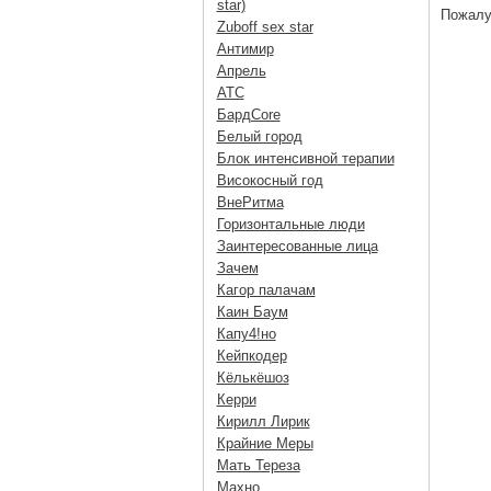
star)
Пожалу
Zuboff sex star
Антимир
Апрель
АТС
БардCore
Белый город
Блок интенсивной терапии
Високосный год
ВнеРитма
Горизонтальные люди
Заинтересованные лица
Зачем
Кагор палачам
Каин Баум
Капу4!но
Кейпкодер
Кёлькёшоз
Керри
Кирилл Лирик
Крайние Меры
Мать Тереза
Махно