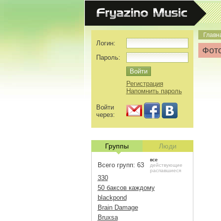
Главн
Логин:
Фото
Пароль:
Регистрация
Напомнить пароль
Войти
через:
Группы
Люди
все
Всего групп: 63
действующие
распавшиеся
330
50 баксов каждому
blackpond
Brain Damage
Bruxsa