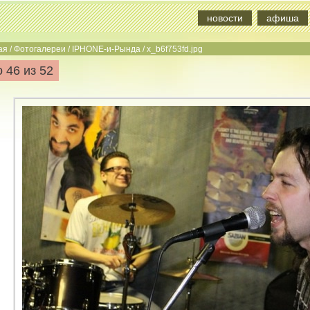
новости
афиша
ая
/
Фотогалереи
/
IPHONE-и-Рында
/
x_b6f753fd.jpg
 46 из 52