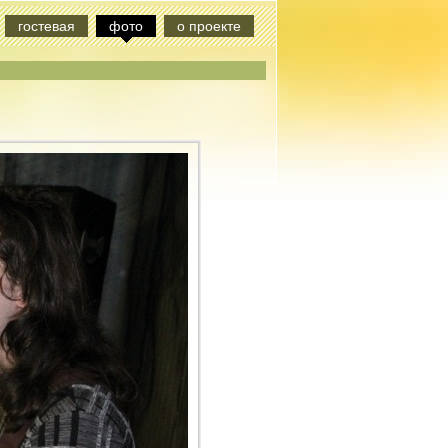
гостевая
фото
о проекте