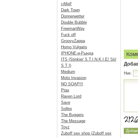
cjMeF
Dark Town
Donnerwetter
Double Bubble
FreemanWay
Fuck off
GroovyZappa
Homo Vulgaris
IPHONE-и-Рында
Ком
ITS (Stinkie/ S.T.I.N.K.I.E/ Sti/
Доба
S T I)
Medium
Ник:
Moto Invasion
NO SOAP!!!
Ptas
Raven Lord
Save
Sollex
The Buggers
The Message
Toyz
Zuboff sex shop (Zuboff sex