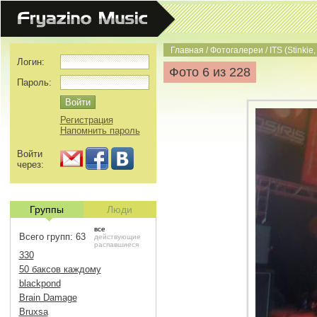
Главная
/
Фотогалереи
/
ITS (Stinkie,
Логин:
Фото 6 из 228
Пароль:
Регистрация
Напомнить пароль
Войти
через:
Группы
Люди
все
Всего групп: 63
действующие
распавшиеся
330
50 баксов каждому
blackpond
Brain Damage
Bruxsa