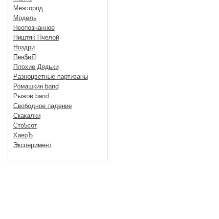
Межгород
Модель
Неопознанное
Ништяк Пчелой
Ноздри
Пен$иЯ
Плохие Дядьки
Разноцветные партизаны
Ромашкин band
Рыжов band
Свободное падение
Скакалки
Сто5сот
ХаерЪ
Эксперимент