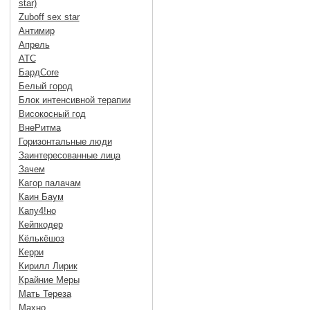
star)
Zuboff sex star
Антимир
Апрель
АТС
БардCore
Белый город
Блок интенсивной терапии
Високосный год
ВнеРитма
Горизонтальные люди
Заинтересованные лица
Зачем
Кагор палачам
Каин Баум
Капу4!но
Кейпкодер
Кёлькёшоз
Керри
Кирилл Лирик
Крайние Меры
Мать Тереза
Махно