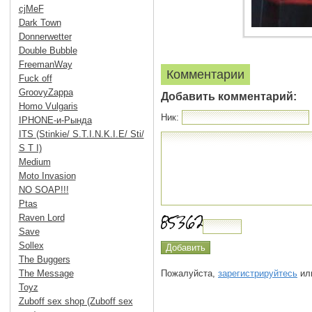
cjMeF
Dark Town
Donnerwetter
Double Bubble
FreemanWay
Комментарии
Fuck off
GroovyZappa
Добавить комментарий:
Homo Vulgaris
Ник:
IPHONE-и-Рында
ITS (Stinkie/ S.T.I.N.K.I.E/ Sti/
S T I)
Medium
Moto Invasion
NO SOAP!!!
Ptas
Raven Lord
Save
Sollex
The Buggers
The Message
Пожалуйста,
зарегистрируйтесь
или
Toyz
Zuboff sex shop (Zuboff sex