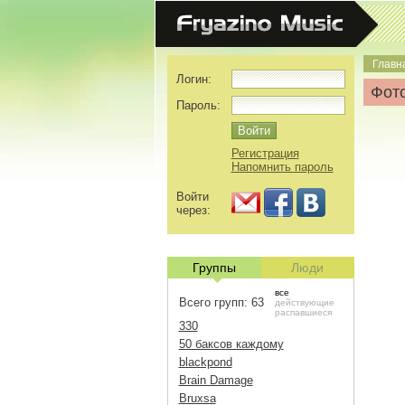
Главн
Логин:
Фото
Пароль:
Регистрация
Напомнить пароль
Войти
через:
Группы
Люди
все
Всего групп: 63
действующие
распавшиеся
330
50 баксов каждому
blackpond
Brain Damage
Bruxsa