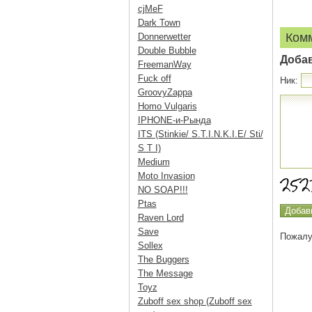
cjMeF
Dark Town
Ком
Donnerwetter
Double Bubble
Доба
FreemanWay
Fuck off
Ник:
GroovyZappa
Homo Vulgaris
IPHONE-и-Рында
ITS (Stinkie/ S.T.I.N.K.I.E/ Sti/
S T I)
Medium
Moto Invasion
NO SOAP!!!
Ptas
Raven Lord
Save
Пожалу
Sollex
The Buggers
The Message
Toyz
Zuboff sex shop (Zuboff sex