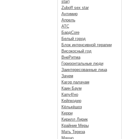
star)
Zuboff sex star
Антимир
Апрель
АТС
БардCore
Белый город
Блок интенсивной терапии
Високосный год
ВнеРитма
Горизонтальные люди
Заинтересованные лица
Зачем
Кагор палачам
Каин Баум
Капу4!но
Кейпкодер
Кёлькёшоз
Керри
Кирилл Лирик
Крайние Меры
Мать Тереза
Махно