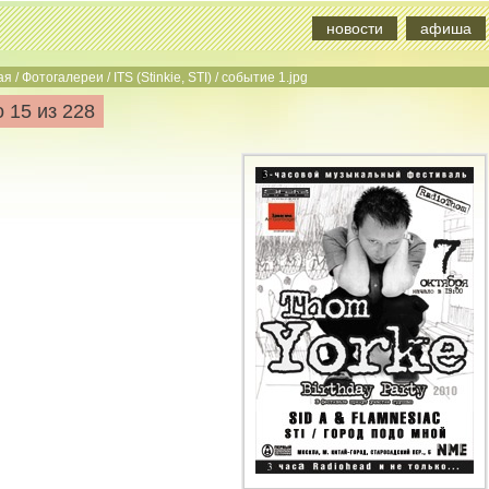
новости
афиша
ая
/
Фотогалереи
/
ITS (Stinkie, STI)
/
событие 1.jpg
 15 из 228