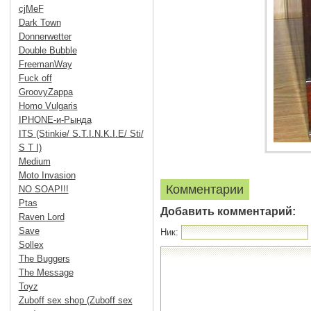
cjMeF
Dark Town
Donnerwetter
Double Bubble
FreemanWay
Fuck off
GroovyZappa
Homo Vulgaris
IPHONE-и-Рында
ITS (Stinkie/ S.T.I.N.K.I.E/ Sti/
S T I)
Medium
Moto Invasion
Комментарии
NO SOAP!!!
Ptas
Добавить комментарий:
Raven Lord
Save
Ник:
Sollex
The Buggers
The Message
Toyz
Zuboff sex shop (Zuboff sex