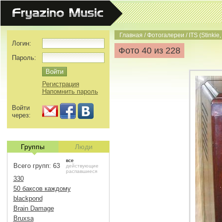
Главная
/
Фотогалереи
/
ITS (Stinkie,
Логин:
Фото 40 из 228
Пароль:
Регистрация
Напомнить пароль
Войти
через:
Группы
Люди
все
Всего групп: 63
действующие
распавшиеся
330
50 баксов каждому
blackpond
Brain Damage
Bruxsa