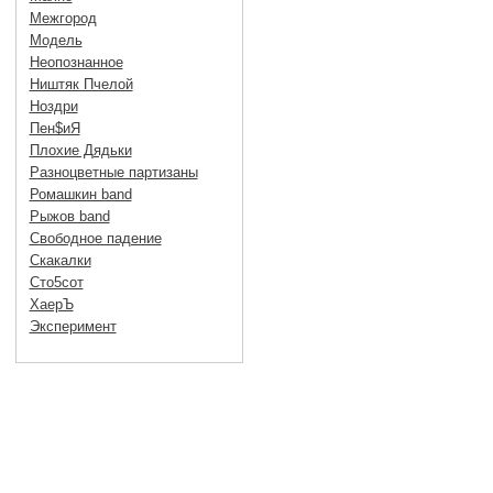
Межгород
Модель
Неопознанное
Ништяк Пчелой
Ноздри
Пен$иЯ
Плохие Дядьки
Разноцветные партизаны
Ромашкин band
Рыжов band
Свободное падение
Скакалки
Сто5сот
ХаерЪ
Эксперимент