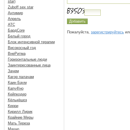
star)
Zuboff sex star
Антимир
Апрель
АТС
БардCore
Пожалуйста,
зарегистрируйтесь
или
Белый город
Блок интенсивной терапии
Високосный год
ВнеРитма
Горизонтальные люди
Заинтересованные лица
Зачем
Кагор палачам
Каин Баум
Капу4!но
Кейпкодер
Кёлькёшоз
Керри
Кирилл Лирик
Крайние Меры
Мать Тереза
Махно