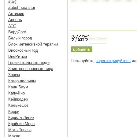
star)
Zuboff sex star
Антимир
Апрель
АТС
БардCore
Белый город
Блок интенсивной терапии
Високосный год
ВнеРитма
Пожалуйста,
зарегистрируйтесь
или
Горизонтальные люди
Заинтересованные лица
Зачем
Кагор палачам
Каин Баум
Капу4!но
Кейпкодер
Кёлькёшоз
Керри
Кирилл Лирик
Крайние Меры
Мать Тереза
Махно