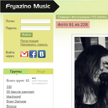
Главная
/
Фотогалереи
/
ITS (Stinkie,
Логин:
Фото 91 из 228
Пароль:
Регистрация
Напомнить пароль
Войти
через:
Группы
Люди
все
Всего групп: 63
действующие
распавшиеся
330
50 баксов каждому
blackpond
Brain Damage
Bruxsa