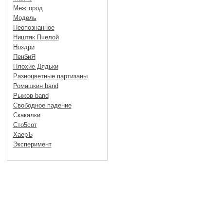
Межгород
Модель
Неопознанное
Ништяк Пчелой
Ноздри
Пен$иЯ
Плохие Дядьки
Разноцветные партизаны
Ромашкин band
Рыжов band
Свободное падение
Скакалки
Сто5сот
ХаерЪ
Эксперимент