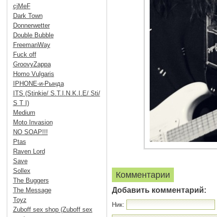
cjMeF
Dark Town
Donnerwetter
Double Bubble
FreemanWay
Fuck off
GroovyZappa
Homo Vulgaris
IPHONE-и-Рында
ITS (Stinkie/ S.T.I.N.K.I.E/ Sti/
S T I)
Medium
Moto Invasion
NO SOAP!!!
Ptas
Raven Lord
Save
Sollex
Комментарии
The Buggers
Добавить комментарий:
The Message
Toyz
Ник:
Zuboff sex shop (Zuboff sex