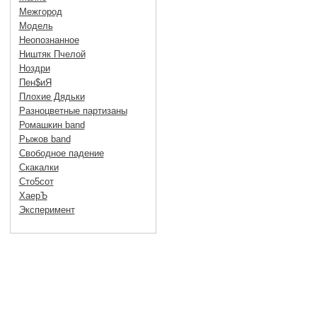
Межгород
Модель
Неопознанное
Ништяк Пчелой
Ноздри
Пен$иЯ
Плохие Дядьки
Разноцветные партизаны
Ромашкин band
Рыжов band
Свободное падение
Скакалки
Сто5сот
ХаерЪ
Эксперимент