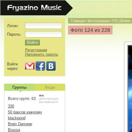
Главная
/
Фотогалереи
/
ITS (Stinkie,
Логин:
Фото 124 из 228
Пароль:
Регистрация
Напомнить пароль
Войти
через:
Группы
Люди
все
Всего групп: 63
действующие
распавшиеся
330
50 баксов каждому
blackpond
Brain Damage
Bruxsa