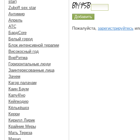
star)
Zuboff sex star
Антимир
Апрель
АТС
Пожалуйста,
зарегистрируйтесь
или
БардCore
Белый город
Блок интенсивной терапии
Високосный год
ВнеРитма
Горизонтальные люди
Заинтересованные лица
Зачем
Кагор палачам
Каин Баум
Капу4!но
Кейпкодер
Кёлькёшоз
Керри
Кирилл Лирик
Крайние Меры
Мать Тереза
Махно