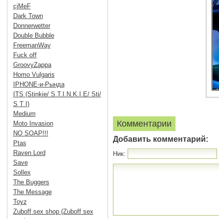
cjMeF
Dark Town
Donnerwetter
Double Bubble
FreemanWay
Fuck off
GroovyZappa
Homo Vulgaris
IPHONE-и-Рында
ITS (Stinkie/ S.T.I.N.K.I.E/ Sti/
S T I)
Medium
Комментарии
Moto Invasion
NO SOAP!!!
Добавить комментарий:
Ptas
Raven Lord
Ник:
Save
Sollex
The Buggers
The Message
Toyz
Zuboff sex shop (Zuboff sex