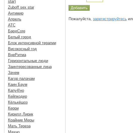
star)
Zuboff sex star
Антимир
Пожалуйста,
зарегистрируйтесь
или
Апрель
АТС
БардCore
Белый город
Блок интенсивной терапии
Високосный год
ВнеРитма
Горизонтальные люди
Заинтересованные лица
Зачем
Кагор палачам
Каин Баум
Капу4!но
Кейпкодер
Кёлькёшоз
Керри
Кирилл Лирик
Крайние Меры
Мать Тереза
Махно