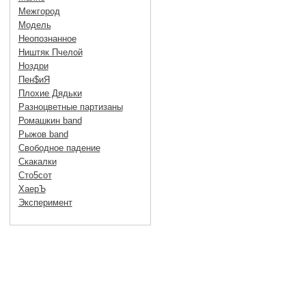
Межгород
Модель
Неопознанное
Ништяк Пчелой
Ноздри
Пен$иЯ
Плохие Дядьки
Разноцветные партизаны
Ромашкин band
Рыжов band
Свободное падение
Скакалки
Сто5сот
ХаерЪ
Эксперимент