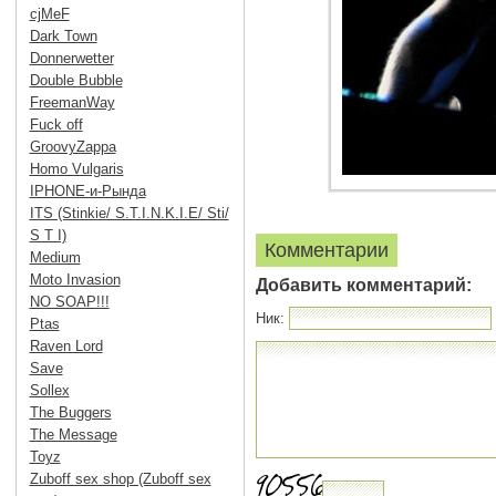
cjMeF
Dark Town
Donnerwetter
Double Bubble
FreemanWay
Fuck off
GroovyZappa
Homo Vulgaris
IPHONE-и-Рында
ITS (Stinkie/ S.T.I.N.K.I.E/ Sti/
S T I)
Комментарии
Medium
Moto Invasion
Добавить комментарий:
NO SOAP!!!
Ник:
Ptas
Raven Lord
Save
Sollex
The Buggers
The Message
Toyz
Zuboff sex shop (Zuboff sex