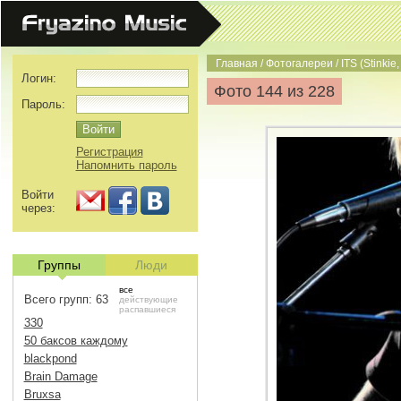
Главная
/
Фотогалереи
/
ITS (Stinkie,
Логин:
Фото 144 из 228
Пароль:
Регистрация
Напомнить пароль
Войти
через:
Группы
Люди
все
Всего групп: 63
действующие
распавшиеся
330
50 баксов каждому
blackpond
Brain Damage
Bruxsa