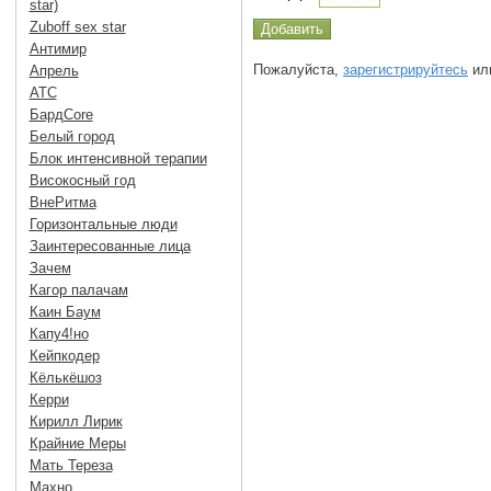
star)
Zuboff sex star
Антимир
Пожалуйста,
зарегистрируйтесь
или
Апрель
АТС
БардCore
Белый город
Блок интенсивной терапии
Високосный год
ВнеРитма
Горизонтальные люди
Заинтересованные лица
Зачем
Кагор палачам
Каин Баум
Капу4!но
Кейпкодер
Кёлькёшоз
Керри
Кирилл Лирик
Крайние Меры
Мать Тереза
Махно