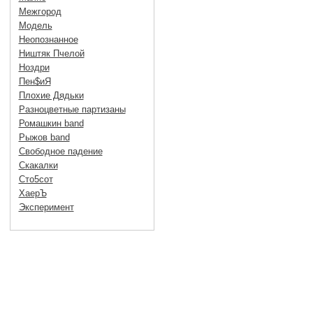
Межгород
Модель
Неопознанное
Ништяк Пчелой
Ноздри
Пен$иЯ
Плохие Дядьки
Разноцветные партизаны
Ромашкин band
Рыжов band
Свободное падение
Скакалки
Сто5сот
ХаерЪ
Эксперимент