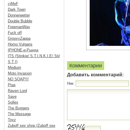
cjMeF
Dark Town
Donnerwetter
Double Bubble
FreemanWay
Fuck off
GroovyZappa
Homo Vulgaris
IPHONE-и-Рында
ITS (Stinkie/ S.T.I.N.K.I.E/ Sti/
S T I)
Комментарии
Medium
Moto Invasion
Добавить комментарий:
NO SOAP!!!
Ник:
Ptas
Raven Lord
Save
Sollex
The Buggers
The Message
Toyz
Zuboff sex shop (Zuboff sex