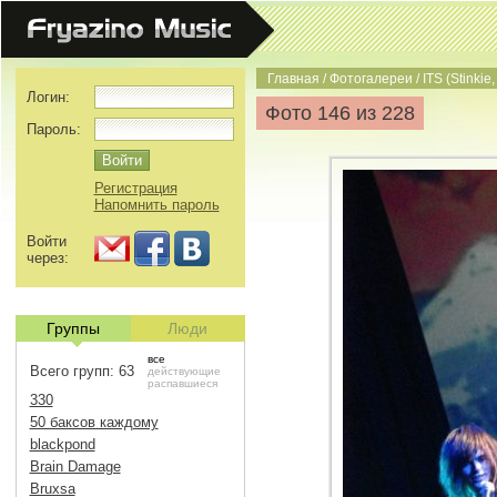
Главная
/
Фотогалереи
/
ITS (Stinkie,
Логин:
Фото 146 из 228
Пароль:
Регистрация
Напомнить пароль
Войти
через:
Группы
Люди
все
Всего групп: 63
действующие
распавшиеся
330
50 баксов каждому
blackpond
Brain Damage
Bruxsa