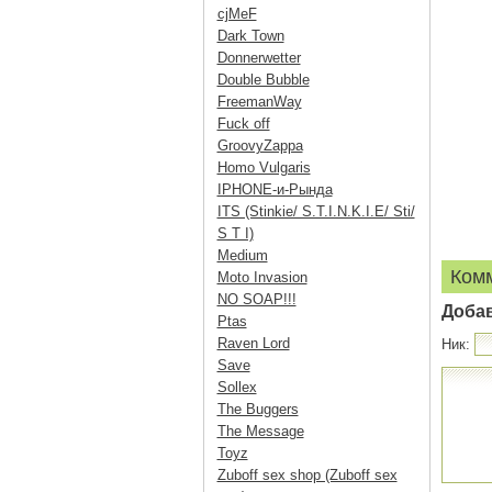
cjMeF
Dark Town
Donnerwetter
Double Bubble
FreemanWay
Fuck off
GroovyZappa
Homo Vulgaris
IPHONE-и-Рында
ITS (Stinkie/ S.T.I.N.K.I.E/ Sti/
S T I)
Medium
Ком
Moto Invasion
NO SOAP!!!
Доба
Ptas
Raven Lord
Ник:
Save
Sollex
The Buggers
The Message
Toyz
Zuboff sex shop (Zuboff sex