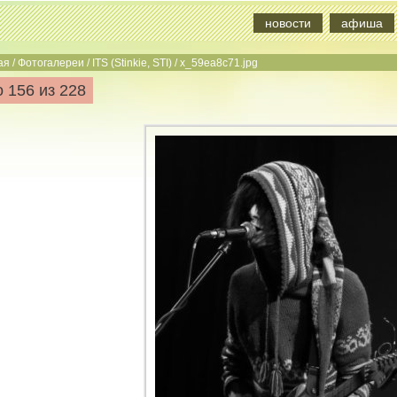
новости
афиша
ая
/
Фотогалереи
/
ITS (Stinkie, STI)
/
x_59ea8c71.jpg
 156 из 228