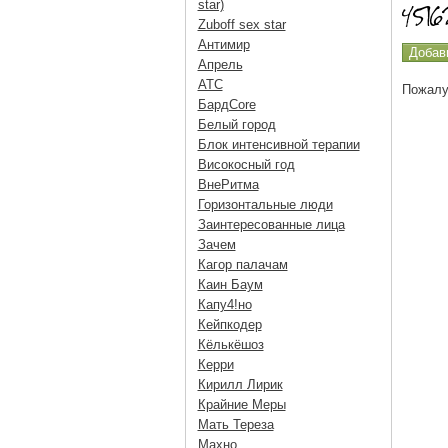
star)
Zuboff sex star
Антимир
Апрель
АТС
Пожалу
БардCore
Белый город
Блок интенсивной терапии
Високосный год
ВнеРитма
Горизонтальные люди
Заинтересованные лица
Зачем
Кагор палачам
Каин Баум
Капу4!но
Кейпкодер
Кёлькёшоз
Керри
Кирилл Лирик
Крайние Меры
Мать Тереза
Махно