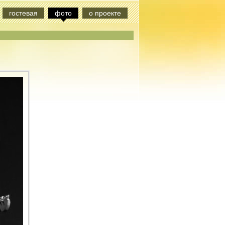
гостевая
фото
о проекте