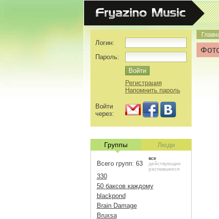
Главн
Логин:
Фото
Пароль:
Регистрация
Напомнить пароль
Войти
через:
Группы
Люди
все
Всего групп: 63
действующие
распавшиеся
330
50 баксов каждому
blackpond
Brain Damage
Bruxsa