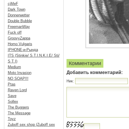
cjMeF
Dark Town
Donnerwetter
Double Bubble
FreemanWay
Fuck off
GroovyZappa
Homo Vulgaris
IPHONE-и-Рында
ITS (Stinkie/ S.T.I.N.K.I.E/ Sti/
S T I)
Комментарии
Medium
Добавить комментарий:
Moto Invasion
NO SOAP!!!
Ник:
Ptas
Raven Lord
Save
Sollex
The Buggers
The Message
Toyz
Zuboff sex shop (Zuboff sex