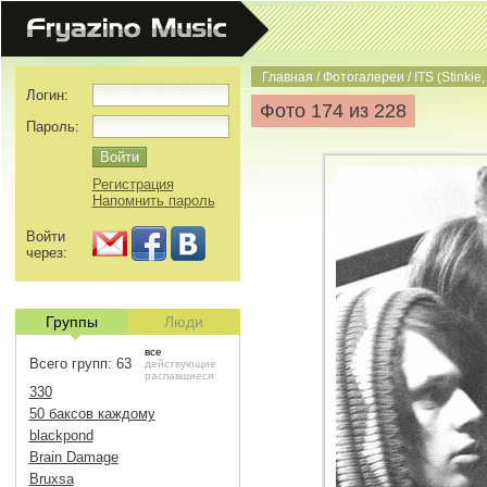
Главная
/
Фотогалереи
/
ITS (Stinkie,
Логин:
Фото 174 из 228
Пароль:
Регистрация
Напомнить пароль
Войти
через:
Группы
Люди
все
Всего групп: 63
действующие
распавшиеся
330
50 баксов каждому
blackpond
Brain Damage
Bruxsa