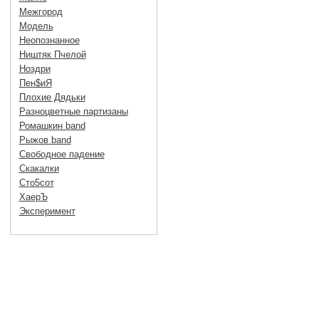
Межгород
Модель
Неопознанное
Ништяк Пчелой
Ноздри
Пен$иЯ
Плохие Дядьки
Разноцветные партизаны
Ромашкин band
Рыжов band
Свободное падение
Скакалки
Сто5сот
ХаерЪ
Эксперимент