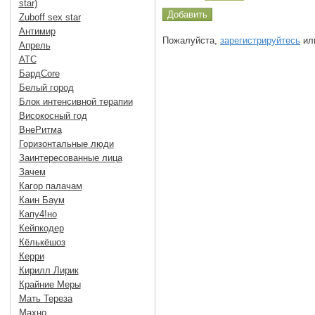
star)
Zuboff sex star
Антимир
Пожалуйста,
зарегистрируйтесь
или
Апрель
АТС
БардCore
Белый город
Блок интенсивной терапии
Високосный год
ВнеРитма
Горизонтальные люди
Заинтересованные лица
Зачем
Кагор палачам
Каин Баум
Капу4!но
Кейпкодер
Кёлькёшоз
Керри
Кирилл Лирик
Крайние Меры
Мать Тереза
Махно