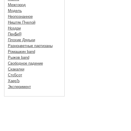
Межгород
Модель
Неопознанное
Ништяк Пчелой
Ноздри
Пен$иЯ
Плохие Дядьки
Разноцветные партизаны
Ромашкин band
Рыжов band
Свободное падение
Скакалки
Сто5сот
ХаерЪ
Эксперимент