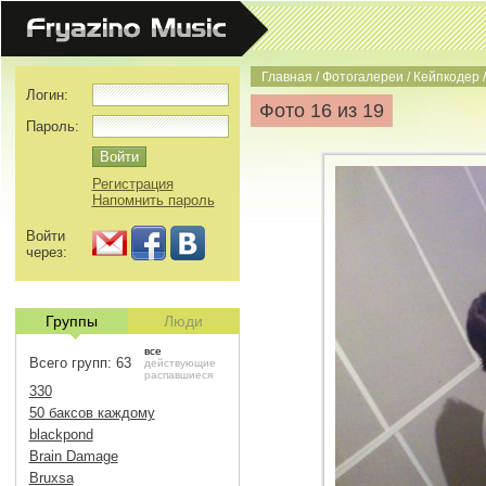
Главная
/
Фотогалереи
/
Кейпкодер
Логин:
Фото 16 из 19
Пароль:
Регистрация
Напомнить пароль
Войти
через:
Группы
Люди
все
Всего групп: 63
действующие
распавшиеся
330
50 баксов каждому
blackpond
Brain Damage
Bruxsa