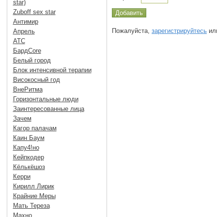
star)
Zuboff sex star
Антимир
Пожалуйста,
зарегистрируйтесь
или
Апрель
АТС
БардCore
Белый город
Блок интенсивной терапии
Високосный год
ВнеРитма
Горизонтальные люди
Заинтересованные лица
Зачем
Кагор палачам
Каин Баум
Капу4!но
Кейпкодер
Кёлькёшоз
Керри
Кирилл Лирик
Крайние Меры
Мать Тереза
Махно