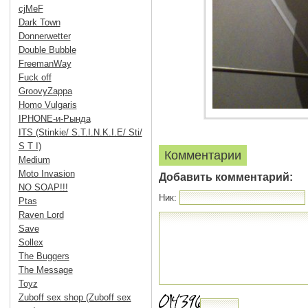
cjMeF
Dark Town
Donnerwetter
Double Bubble
FreemanWay
Fuck off
GroovyZappa
Homo Vulgaris
IPHONE-и-Рында
ITS (Stinkie/ S.T.I.N.K.I.E/ Sti/
S T I)
Комментарии
Medium
Moto Invasion
Добавить комментарий:
NO SOAP!!!
Ник:
Ptas
Raven Lord
Save
Sollex
The Buggers
The Message
Toyz
Zuboff sex shop (Zuboff sex