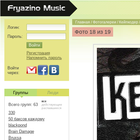
Главная
/
Фотогалереи
/
Кейпкодер
Логин:
Фото 18 из 19
Пароль:
Регистрация
Напомнить пароль
Войти
через:
Группы
Люди
все
Всего групп: 63
действующие
распавшиеся
330
50 баксов каждому
blackpond
Brain Damage
Bruxsa