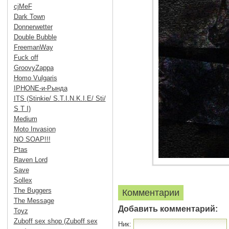
cjMeF
Dark Town
Donnerwetter
Double Bubble
FreemanWay
Fuck off
GroovyZappa
Homo Vulgaris
IPHONE-и-Рында
ITS (Stinkie/ S.T.I.N.K.I.E/ Sti/
S T I)
Medium
Moto Invasion
NO SOAP!!!
Ptas
Raven Lord
Save
Sollex
The Buggers
Комментарии
The Message
Добавить комментарий:
Toyz
Zuboff sex shop (Zuboff sex
Ник: