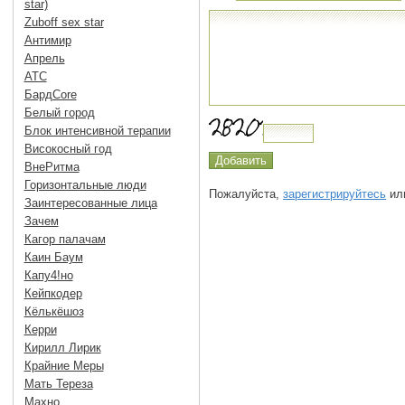
star)
Zuboff sex star
Антимир
Апрель
АТС
БардCore
Белый город
Блок интенсивной терапии
Високосный год
ВнеРитма
Горизонтальные люди
Пожалуйста,
зарегистрируйтесь
или
Заинтересованные лица
Зачем
Кагор палачам
Каин Баум
Капу4!но
Кейпкодер
Кёлькёшоз
Керри
Кирилл Лирик
Крайние Меры
Мать Тереза
Махно