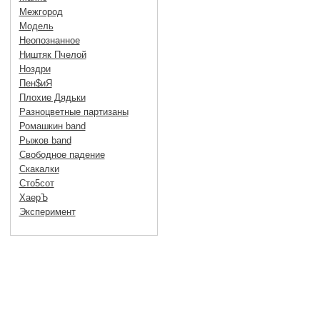
Межгород
Модель
Неопознанное
Ништяк Пчелой
Ноздри
Пен$иЯ
Плохие Дядьки
Разноцветные партизаны
Ромашкин band
Рыжов band
Свободное падение
Скакалки
Сто5сот
ХаерЪ
Эксперимент