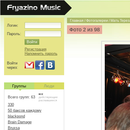
Главная
/
Фотогалереи
/
Мать Терез
Логин:
Фото 2 из 98
Пароль:
Регистрация
Напомнить пароль
Войти
через:
Группы
Люди
все
Всего групп: 63
действующие
распавшиеся
330
50 баксов каждому
blackpond
Brain Damage
Bruxsa