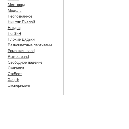
Межгород
Модель
Неопознанное
Ништяк Пчелой
Ноздри
Пен$иЯ
Плохие Дядьки
Разноцветные партизаны
Ромашкин band
Рыжов band
Свободное падение
Скакалки
Сто5сот
ХаерЪ
Эксперимент