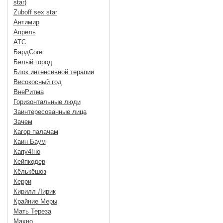
star)
Zuboff sex star
Антимир
Апрель
АТС
БардCore
Белый город
Блок интенсивной терапии
Високосный год
ВнеРитма
Горизонтальные люди
Заинтересованные лица
Зачем
Кагор палачам
Каин Баум
Капу4!но
Кейпкодер
Кёлькёшоз
Керри
Кирилл Лирик
Крайние Меры
Мать Тереза
Махно