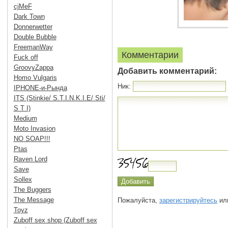
cjMeF
Dark Town
Donnerwetter
Double Bubble
FreemanWay
Комментарии
Fuck off
GroovyZappa
Добавить комментарий:
Homo Vulgaris
Ник:
IPHONE-и-Рында
ITS (Stinkie/ S.T.I.N.K.I.E/ Sti/
S T I)
Medium
Moto Invasion
NO SOAP!!!
Ptas
Raven Lord
Save
Sollex
The Buggers
The Message
Пожалуйста,
зарегистрируйтесь
или
Toyz
Zuboff sex shop (Zuboff sex