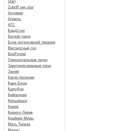
star)
Zuboff sex star
Антимир
Апрель
АТС
БардCore
Белый город
Блок интенсивной терапии
Високосный год
ВнеРитма
Горизонтальные люди
Заинтересованные лица
Зачем
Кагор палачам
Каин Баум
Капу4!но
Кейпкодер
Кёлькёшоз
Керри
Кирилл Лирик
Крайние Меры
Мать Тереза
Махно