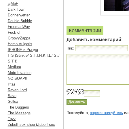
cjMeF
Dark Town
Donnerwetter
Double Bubble
FreemanWay
Комментарии
Fuck off
GroovyZappa
Добавить комментарий:
Homo Vulgaris
Ник:
IPHONE-и-Рында
ITS (Stinkie/ S.T.I.N.K.I.E/ Sti/
S T I)
Medium
Moto Invasion
NO SOAP!!!
Ptas
Raven Lord
Save
Sollex
The Buggers
Пожалуйста,
зарегистрируйтесь
или
The Message
Toyz
Zuboff sex shop (Zuboff sex