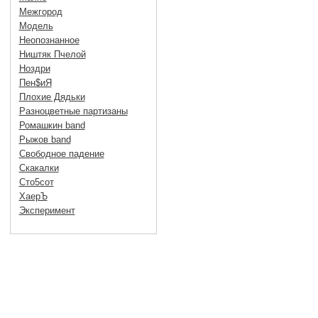
Межгород
Модель
Неопознанное
Ништяк Пчелой
Ноздри
Пен$иЯ
Плохие Дядьки
Разноцветные партизаны
Ромашкин band
Рыжов band
Свободное падение
Скакалки
Сто5сот
ХаерЪ
Эксперимент