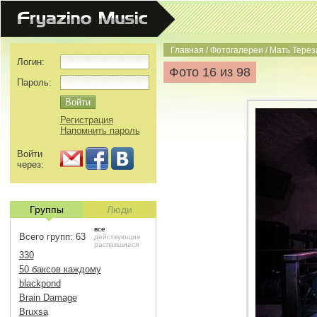
Главная
/
Фотогалереи
/
Мать Терез
Логин:
Фото 16 из 98
Пароль:
Регистрация
Напомнить пароль
Войти
через:
Группы
Люди
все
Всего групп: 63
действующие
распавшиеся
330
50 баксов каждому
blackpond
Brain Damage
Bruxsa