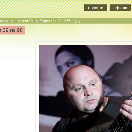
новости
афиша
ая
/
Фотогалереи
/
Мать Тереза
/
x_3c1956d8.jpg
 39 из 98