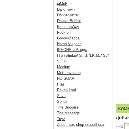
cjMeF
Dark Town
Donnerwetter
Double Bubble
FreemanWay
Fuck off
GroovyZappa
Homo Vulgaris
IPHONE-и-Рында
ITS (Stinkie/ S.T.I.N.K.I.E/ Sti/
S T I)
Medium
Moto Invasion
NO SOAP!!!
Ptas
Raven Lord
Save
Sollex
The Buggers
Ком
The Message
Доба
Toyz
Zuboff sex shop (Zuboff sex
Ник: