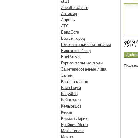
star)
Zuboff sex star
Антимир
Апрель
АТС
БардCore
Белый город
Блок интенсивной терапии
Високосный год
ВнеРитма
Горизонтальные люди
Пожалу
Заинтересованные лица
Зачем
Кагор палачам
Каин Баум
Капу4!но
Кейпкодер
Кёлькёшоз
Керри
Кирилл Лирик
Крайние Меры
Мать Тереза
Махно