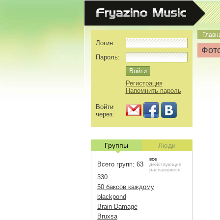
Главн
Логин:
Фото
Пароль:
Регистрация
Напомнить пароль
Войти
через:
Группы
Люди
все
Всего групп: 63
действующие
распавшиеся
330
50 баксов каждому
blackpond
Brain Damage
Bruxsa