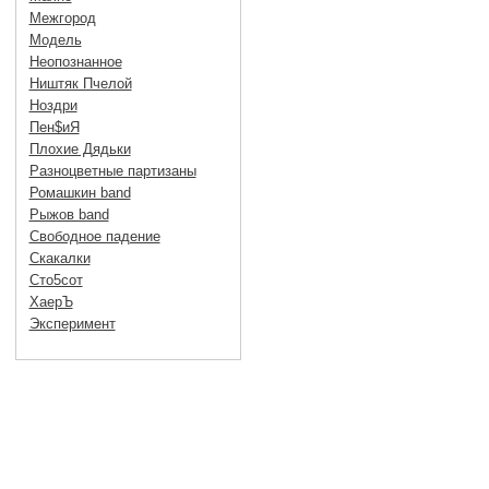
Межгород
Модель
Неопознанное
Ништяк Пчелой
Ноздри
Пен$иЯ
Плохие Дядьки
Разноцветные партизаны
Ромашкин band
Рыжов band
Свободное падение
Скакалки
Сто5сот
ХаерЪ
Эксперимент