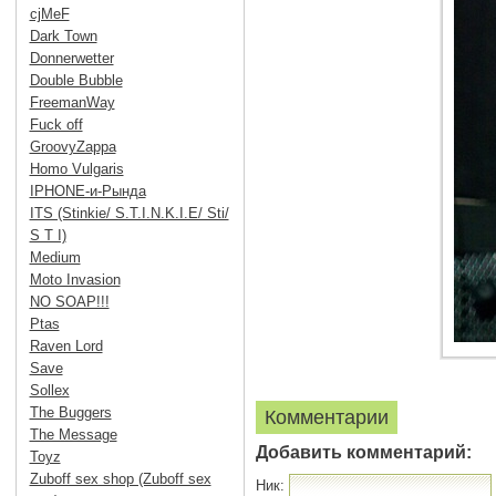
cjMeF
Dark Town
Donnerwetter
Double Bubble
FreemanWay
Fuck off
GroovyZappa
Homo Vulgaris
IPHONE-и-Рында
ITS (Stinkie/ S.T.I.N.K.I.E/ Sti/
S T I)
Medium
Moto Invasion
NO SOAP!!!
Ptas
Raven Lord
Save
Sollex
The Buggers
Комментарии
The Message
Добавить комментарий:
Toyz
Zuboff sex shop (Zuboff sex
Ник: