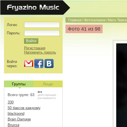
Главная
/
Фотогалереи
/
Мать Терез
Логин:
Фото 41 из 98
Пароль:
Регистрация
Напомнить пароль
Войти
через:
Группы
Люди
все
Всего групп: 63
действующие
распавшиеся
330
50 баксов каждому
blackpond
Brain Damage
Bruxsa