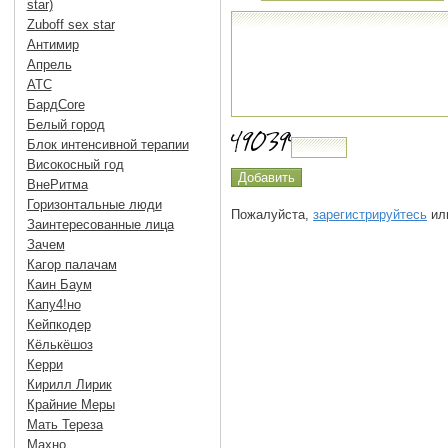
star)
Zuboff sex star
Антимир
Апрель
АТС
БардCore
Белый город
Блок интенсивной терапии
Високосный год
ВнеРитма
Горизонтальные люди
Пожалуйста,
зарегистрируйтесь
или
Заинтересованные лица
Зачем
Кагор палачам
Каин Баум
Капу4!но
Кейпкодер
Кёлькёшоз
Керри
Кирилл Лирик
Крайние Меры
Мать Тереза
Махно