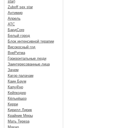
star)
Zuboff sex star
Антимир
Апрель
АТС
БардCore
Белый город
Блок интенсивной терапии
Високосный год
ВнеРитма
Горизонтальные люди
Заинтересованные лица
Зачем
Кагор палачам
Каин Баум
Капу4!но
Кейпкодер
Кёлькёшоз
Керри
Кирилл Лирик
Крайние Меры
Мать Тереза
Махно