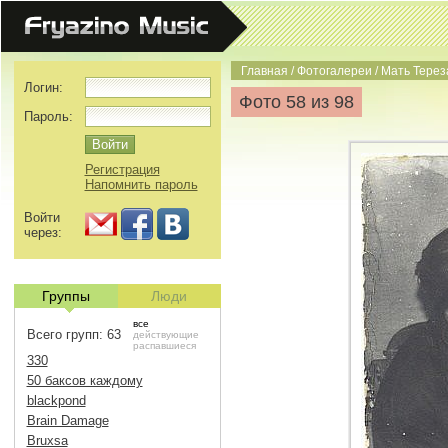
Главная
/
Фотогалереи
/
Мать Терез
Логин:
Фото 58 из 98
Пароль:
Регистрация
Напомнить пароль
Войти
через:
Группы
Люди
все
Всего групп: 63
действующие
распавшиеся
330
50 баксов каждому
blackpond
Brain Damage
Bruxsa