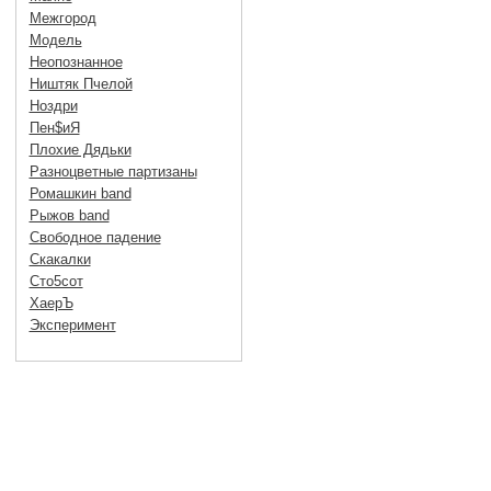
Межгород
Модель
Неопознанное
Ништяк Пчелой
Ноздри
Пен$иЯ
Плохие Дядьки
Разноцветные партизаны
Ромашкин band
Рыжов band
Свободное падение
Скакалки
Сто5сот
ХаерЪ
Эксперимент