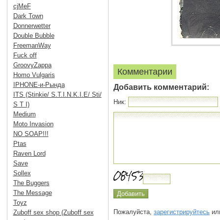
cjMeF
Dark Town
Donnerwetter
Double Bubble
FreemanWay
Fuck off
GroovyZappa
Комментарии
Homo Vulgaris
IPHONE-и-Рында
Добавить комментарий:
ITS (Stinkie/ S.T.I.N.K.I.E/ Sti/
Ник:
S T I)
Medium
Moto Invasion
NO SOAP!!!
Ptas
Raven Lord
Save
Sollex
The Buggers
The Message
Toyz
Пожалуйста,
зарегистрируйтесь
или
Zuboff sex shop (Zuboff sex