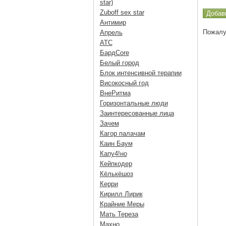
star)
Zuboff sex star
Антимир
Пожалу
Апрель
АТС
БардCore
Белый город
Блок интенсивной терапии
Високосный год
ВнеРитма
Горизонтальные люди
Заинтересованные лица
Зачем
Кагор палачам
Каин Баум
Капу4!но
Кейпкодер
Кёлькёшоз
Керри
Кирилл Лирик
Крайние Меры
Мать Тереза
Махно