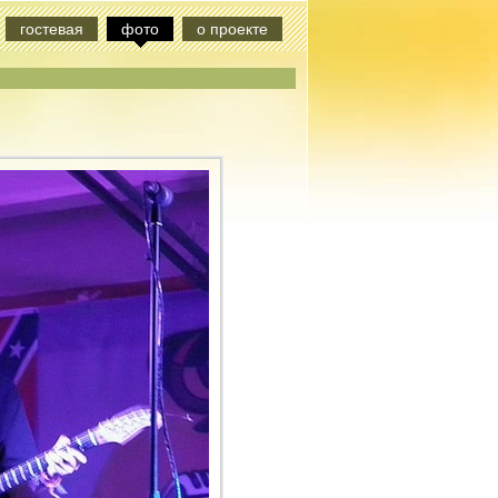
гостевая
фото
о проекте