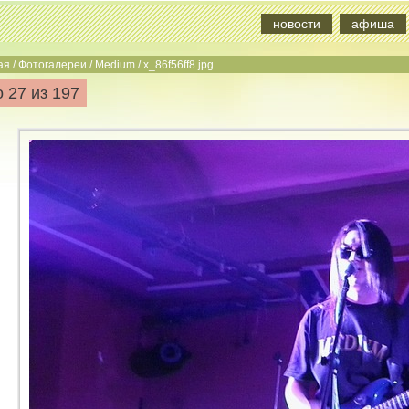
новости
афиша
ая
/
Фотогалереи
/
Medium
/
x_86f56ff8.jpg
 27 из 197