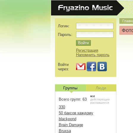
Главн
Логин:
Фото
Пароль:
Регистрация
Напомнить пароль
Войти
через:
Группы
Люди
все
Всего групп: 63
действующие
распавшиеся
330
50 баксов каждому
blackpond
Brain Damage
Bruxsa