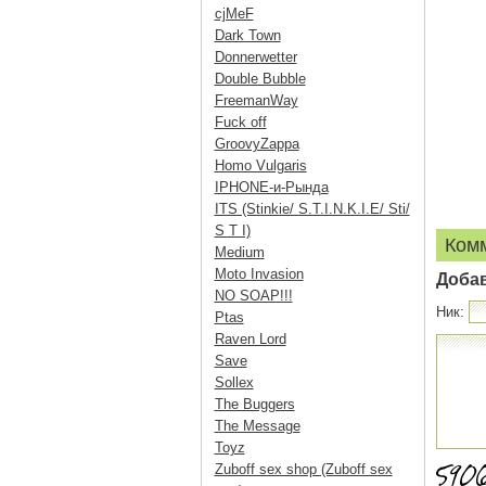
cjMeF
Dark Town
Donnerwetter
Double Bubble
FreemanWay
Fuck off
GroovyZappa
Homo Vulgaris
IPHONE-и-Рында
ITS (Stinkie/ S.T.I.N.K.I.E/ Sti/
S T I)
Ком
Medium
Moto Invasion
Доба
NO SOAP!!!
Ник:
Ptas
Raven Lord
Save
Sollex
The Buggers
The Message
Toyz
Zuboff sex shop (Zuboff sex