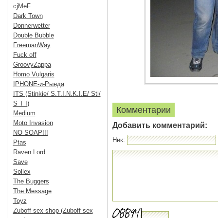
cjMeF
Dark Town
Donnerwetter
Double Bubble
FreemanWay
Fuck off
GroovyZappa
Homo Vulgaris
IPHONE-и-Рында
ITS (Stinkie/ S.T.I.N.K.I.E/ Sti/
S T I)
Комментарии
Medium
Moto Invasion
Добавить комментарий:
NO SOAP!!!
Ник:
Ptas
Raven Lord
Save
Sollex
The Buggers
The Message
Toyz
Zuboff sex shop (Zuboff sex