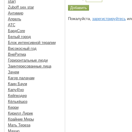
star)
Zuboff sex star
Антимир
Пожалуйста,
зарегистрируйтесь
или
Апрель
АТС
БардCore
Белый город
Блок интенсивной терапии
Високосный год
ВнеРитма
Горизонтальные люди
Заинтересованные лица
Зачем
Кагор палачам
Каин Баум
Капу4!но
Кейпкодер
Кёлькёшоз
Керри
Кирилл Лирик
Крайние Меры
Мать Тереза
Махно