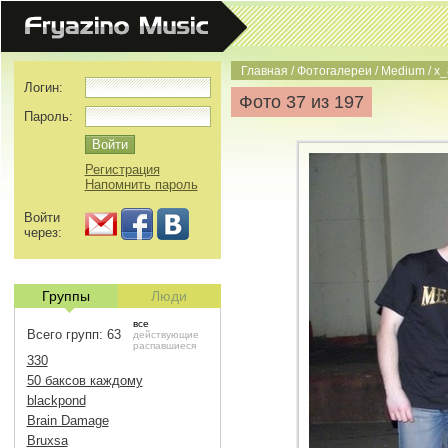
Главная
/
Фотогалереи
/
Medium
/
x_
Логин:
Фото 37 из 197
Пароль:
Регистрация
Напомнить пароль
Войти
через:
Группы
Люди
все
Всего групп: 63
действующие
распавшиеся
330
50 баксов каждому
blackpond
Brain Damage
Bruxsa