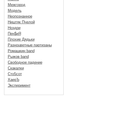
Межгород
Модель
Неопознанное
Ништяк Пчелой
Ноздри
Пен$иЯ
Плохие Дядьки
Разноцветные партизаны
Ромашкин band
Рыжов band
Свободное падение
Скакалки
Сто5сот
ХаерЪ
Эксперимент