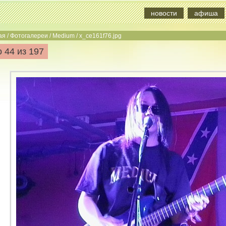
новости
афиша
ая
/
Фотогалереи
/
Medium
/
x_ce161f76.jpg
 44 из 197