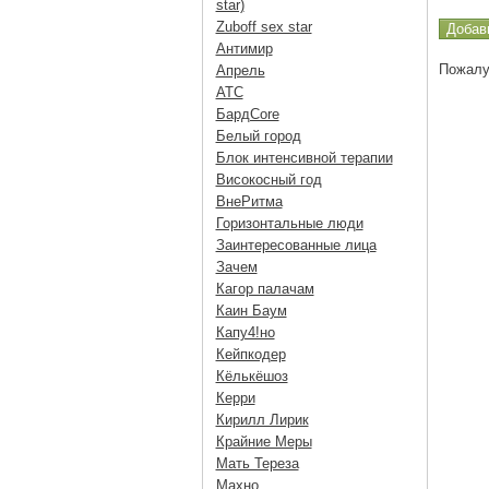
star)
Zuboff sex star
Антимир
Пожалу
Апрель
АТС
БардCore
Белый город
Блок интенсивной терапии
Високосный год
ВнеРитма
Горизонтальные люди
Заинтересованные лица
Зачем
Кагор палачам
Каин Баум
Капу4!но
Кейпкодер
Кёлькёшоз
Керри
Кирилл Лирик
Крайние Меры
Мать Тереза
Махно