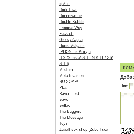
cjMeF
Dark Town
Donnerwetter
Double Bubble
FreemanWay
Fuck off
GroovyZappa
Homo Vulgaris
IPHONE-и-Рында
ITS (Stinkie/ S.T.I.N.K.I.E/ Sti/
S T I)
Ком
Medium
Moto Invasion
Доба
NO SOAP!!!
Ник:
Ptas
Raven Lord
Save
Sollex
The Buggers
The Message
Toyz
Zuboff sex shop (Zuboff sex