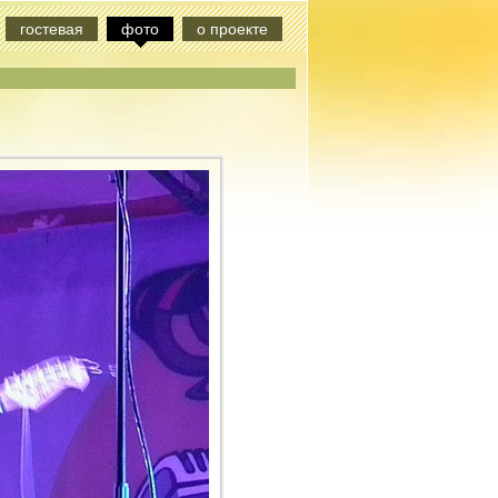
гостевая
фото
о проекте