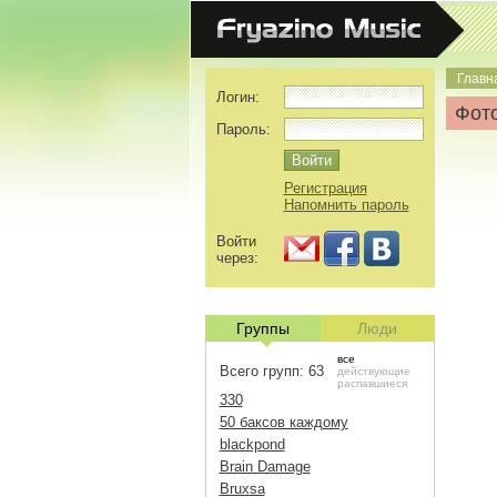
Главн
Логин:
Фото
Пароль:
Регистрация
Напомнить пароль
Войти
через:
Группы
Люди
все
Всего групп: 63
действующие
распавшиеся
330
50 баксов каждому
blackpond
Brain Damage
Bruxsa