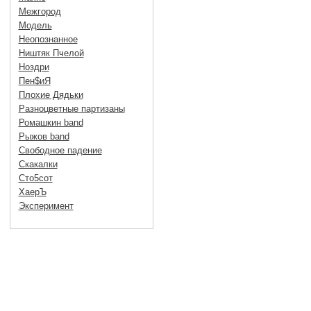
Межгород
Модель
Неопознанное
Ништяк Пчелой
Ноздри
Пен$иЯ
Плохие Дядьки
Разноцветные партизаны
Ромашкин band
Рыжов band
Свободное падение
Скакалки
Сто5сот
ХаерЪ
Эксперимент