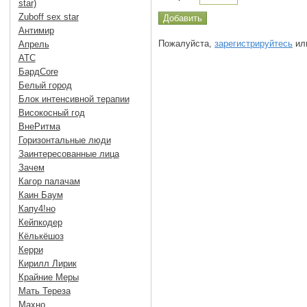
star)
Zuboff sex star
Антимир
Пожалуйста,
зарегистрируйтесь
или
Апрель
АТС
БардCore
Белый город
Блок интенсивной терапии
Високосный год
ВнеРитма
Горизонтальные люди
Заинтересованные лица
Зачем
Кагор палачам
Каин Баум
Капу4!но
Кейпкодер
Кёлькёшоз
Керри
Кирилл Лирик
Крайние Меры
Мать Тереза
Махно