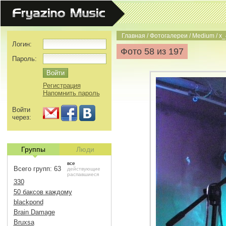
Главная
/
Фотогалереи
/
Medium
/
x_
Логин:
Фото 58 из 197
Пароль:
Регистрация
Напомнить пароль
Войти
через:
Группы
Люди
все
Всего групп: 63
действующие
распавшиеся
330
50 баксов каждому
blackpond
Brain Damage
Bruxsa